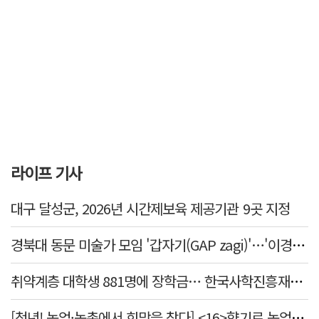
라이프 기사
대구 달성군, 2026년 시간제보육 제공기관 9곳 지정
경북대 동문 미술가 모임 '갑자기(GAP zagi)'…'이경(移境):경계를 넘어, 경계너머' 전시
취약계층 대학생 881명에 장학금… 한국사학진흥재단, 2억7천만원 지원
[청년! 농업·농촌에서 희망을 찾다] <16>향기로 농업을 전하다