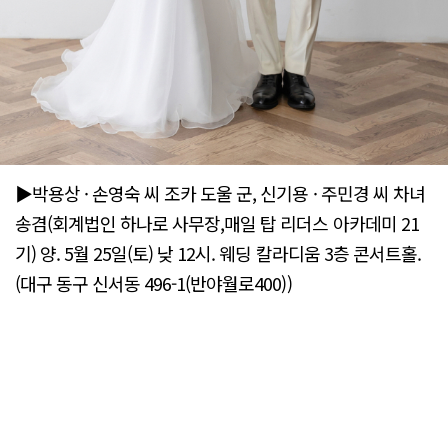
▶박용상 · 손영숙 씨 조카 도울 군, 신기용 · 주민경 씨 차녀
송겸(회계법인 하나로 사무장,매일 탑 리더스 아카데미 21
기) 양. 5월 25일(토) 낮 12시. 웨딩 칼라디움 3층 콘서트홀.
(대구 동구 신서동 496-1(반야월로400))