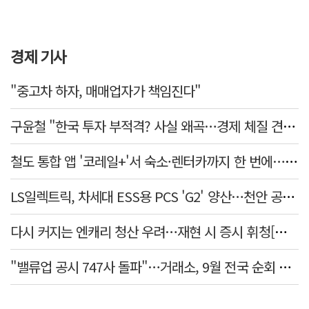
경제 기사
"중고차 하자, 매매업자가 책임진다"
구윤철 "한국 투자 부적격? 사실 왜곡…경제 체질 견실"
철도 통합 앱 '코레일+'서 숙소·렌터카까지 한 번에…여행 서비스 확대
LS일렉트릭, 차세대 ESS용 PCS 'G2' 양산…천안 공장서 출하
다시 커지는 엔캐리 청산 우려…재현 시 증시 휘청[매일뭐니머니]
"밸류업 공시 747사 돌파"…거래소, 9월 전국 순회 설명회 연다