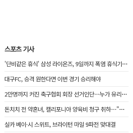
스포츠 기사
'단비같은 휴식' 삼성 라이온즈, 9일까지 폭염 휴식기에 재정비
대구FC, 승격 원한다면 이번 경기 승리해야
2만명까지 커진 축구협회 회장 선거인단…누가 유리할까
돈치치 전 약혼녀, 캘리포니아 양육비 청구 취하…"합의로 해결"
실카 베이·시 스위트, 브라이턴 마일 9파전 맞대결