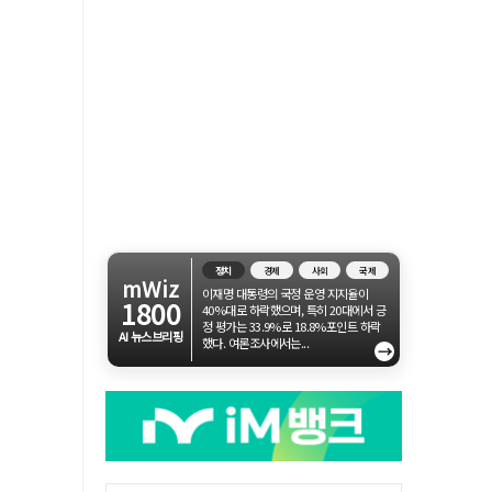
정치
경제
사회
국제
mWiz
이재명 대통령의 국정 운영 지지율이
1800
40%대로 하락했으며, 특히 20대에서 긍
정 평가는 33.9%로 18.8%포인트 하락
AI 뉴스브리핑
했다. 여론조사에서는...
→