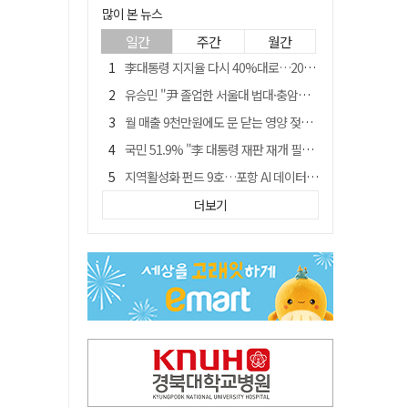
많이 본 뉴스
일간
주간
월간
李대통령 지지율 다시 40%대로…20대는 18.8%p 급락
유승민 "尹 졸업한 서울대 법대·충암고도 없애야"…李 육사 통합 직격
월 매출 9천만원에도 문 닫는 영양 젖소농장… "일할 사람이 없어"
국민 51.9% "李 대통령 재판 재개 필요하다"
지역활성화 펀드 9호…포항 AI 데이터센터에 6천억 투입
경북 영천시, 9월부터 11월까지 반값 여행 혜택 제공
더보기
아쉬운 태클
'솔리다임 IPO 추진설' SK하이닉스, 주가 9% 급락
경찰, 홍명보 선임 의혹 수사…대한축구협회 전격 압수수색
"김용민, 흑백논리로 세상 보는 듯" 검찰 내부서 지탄