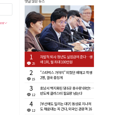
댓글 많은 뉴스
자발적 퇴사 청년도 실업급여 준다…생
애 1회, 월 최대 100만원
25
"스타벅스 가야지" 외쳤던 배재고 학생
2명, 결국 중징계
15
호남서 백지화된 댐 6곳 용수량 69만t…
반도체 클러스터 필요량 넘는다
12
[부산에도 밀리는 대구] 동성로 지나쳐
도 해운대는 꼭 간다, 외국인 관광객 16
12
배 차이