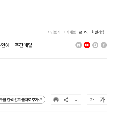
지면보기
기사제보
로그인
회원가입
·연예
주간매일
가
가
구글 검색 선호 출처로 추가