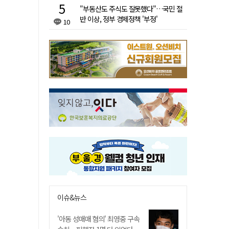
"부동산도 주식도 잘못했다"…국민 절
반 이상, 정부 경제정책 '부정'
10
이슈&뉴스
'아동 성매매 혐의' 최영중 구속