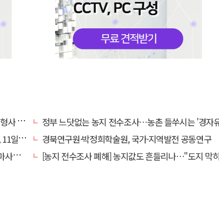
 영역"
정부 느닷없는 농지 전수조사…농촌 들쑤시는 '경자유전'의
일 재개
경북연구원·박정희학술원, 국가·지역발전 공동연구
 총력
[농지 전수조사 폐해] 농지값도 흔들리나…"도지 막히면 헐값 매물 나올 