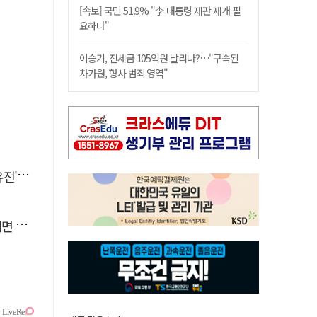
[속보] 국민 51.9% "李 대통령 재판 재개 필
요하다"
이승기, 전세금 105억원 날리나?…"구속된
차가원, 형사 범죄 영역"
 칼날
수도"