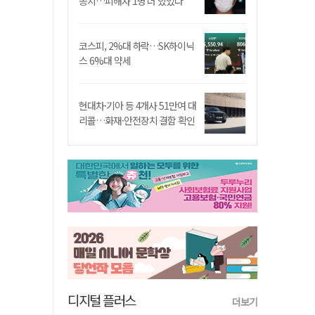
송치…피해자 1명 더 있었다
코스피, 2%대 하락…SK하이닉
스 6%대 약세
현대차·기아 등 4개사 51만여 대
리콜…화재·안전장치 결함 확인
디지털 플러스
더보기