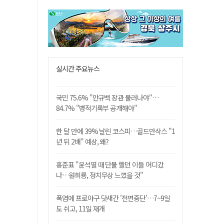
실시간 주요뉴스
국민 75.6% "안규백 장관 물러나야"…
84.7% "병적기록부 공개해야"
한 달 만에 39% 날린 코스피…골드만삭스 "1
년 뒤 2배" 예상, 왜?
홍준표 "윤석열 때 단물 빨던 이들 어디갔
나…원희룡, 정치무상 느꼈을 것"
폭염에 프로야구 닷새간 '전면중단'…7~9일
도 쉬고, 11일 재개