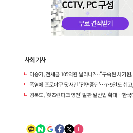
사회 기사
이승기, 전세금 105억원 날리나?…"구속된 차가원, 형사 범죄
폭염에 프로야구 닷새간 '전면중단'…7~9일도 쉬고, 11
경북도, '렛츠런파크 영천' 발판 말산업 확대…한국마사회 유치도