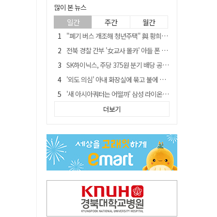
많이 본 뉴스
일간
주간
월간
"폐기 버스 개조해 청년주택" 與 황희…'딸 학비는 年 4200만원'
전북 경찰 간부 '女교사 몰카' 아들 폰 부수고…"처벌 못하는 사안" 내부망에 글
SK하이닉스, 주당 375원 분기 배당 공시…"3분기 중 주주환원 방안 확정"
'외도 의심' 아내 화장실에 묶고 불에 달군 공구로 고문…남편 검거
'새 아시아쿼터는 어떨까' 삼성 라이온즈, 새 얼굴 투수 미야모리 영입
박권현 청도군수, '햇빛 연금 사업' 공약 시동걸어
더보기
김병삼 경북 영천시장, 이번엔 국회 공략…'마사회 본사 이전·광역교통망 확충' 요청
봉화서 주택 에어컨 실외기에서 시작된 불… 주택 화재로 번져
[시사뒷담] MOU의 함정, 협약식이 투자 확정은 아니긴 해
경찰, 9월 초부터 상피제 전격 실시…가족 사건 수사 못해