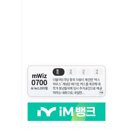
정
경
사
국
치
제
회
제
mWiz
0700
더불어민주당 황희 의원이 제안한 '버스
하우스' 개념은 폐기된 버스를 개조해 대
AI 뉴스브리핑
학가 청년들에게 임시 주거공간으로 제공
→
하자는 내용으로, 네덜란...