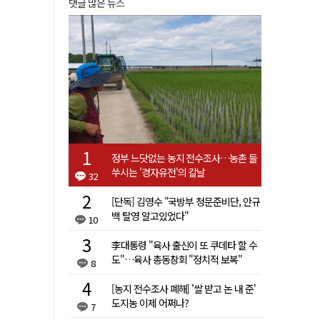
댓글 많은 뉴스
정부 느닷없는 농지 전수조사…농촌 들
쑤시는 '경자유전'의 칼날
32
[단독] 김영수 "국방부 청문준비단, 안규
백 탈영 알고있었다"
10
李대통령 "육사 출신이 또 쿠데타 할 수
도"…육사 총동창회 "정치적 보복"
8
[농지 전수조사 폐해] '쌀 받고 논 내 준'
도지농 이제 어쩌나?
7