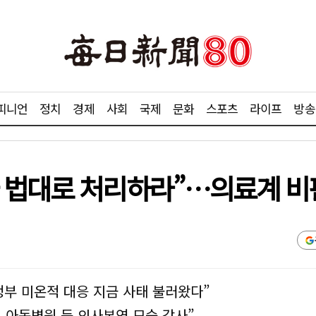
피니언
정치
경제
사회
국제
문화
스포츠
라이프
방송
 법대로 처리하라”…의료계 비
정부 미온적 대응 지금 사태 불러왔다”
 아동병원 등 의사본연 모습 감사”