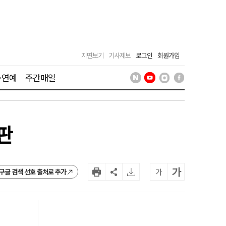
지면보기
기사제보
로그인
회원가입
·연예
주간매일
판
가
가
구글 검색 선호 출처로 추가