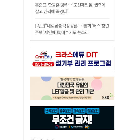
홍준표, 한동훈 맹폭…"조선제일껌, 권력에
살고 권력에 죽었다"
[속보]"내로남불·탁상공론"…황희 '버스 청년
주택' 제안에 與 내부서도 쓴소리