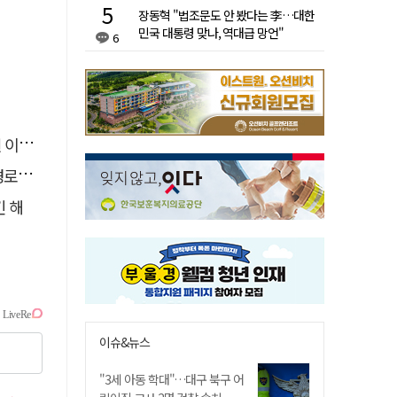
장동혁 "법조문도 안 봤다는 李…대한
민국 대통령 맞나, 역대급 망언"
6
 숨져
 구속
긴 해
이슈&뉴스
"3세 아동 학대"…대구 북구 어