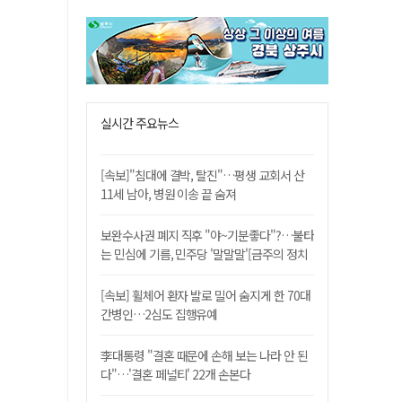
실시간 주요뉴스
[속보]"침대에 결박, 탈진"…평생 교회서 산
11세 남아, 병원 이송 끝 숨져
보완수사권 폐지 직후 "야~기분좋다"?…불타
는 민심에 기름, 민주당 '말말말'[금주의 정치
舌전]
[속보] 휠체어 환자 발로 밀어 숨지게 한 70대
간병인…2심도 집행유예
李대통령 "결혼 때문에 손해 보는 나라 안 된
다"…'결혼 페널티' 22개 손본다