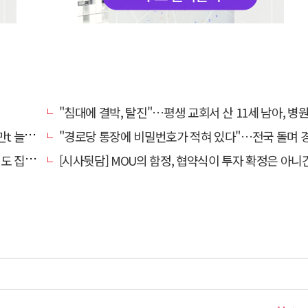
"침대에 결박, 탈진"…평생 교회서 산 11세 남아, 병원 이송 끝
려달라"
"경로당 통장에 비밀번호가 적혀 있다"…전국 돌며 경로당 13곳 턴 30대
집행유예
[시사뒷담] MOU의 함정, 협약식이 투자 확정은 아니