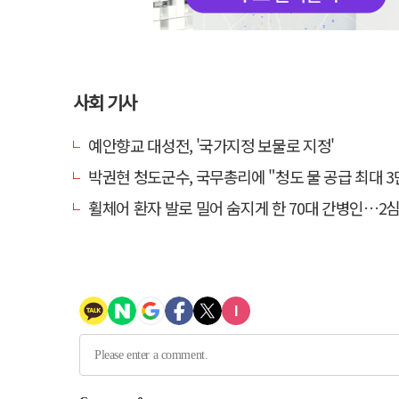
사회 기사
예안향교 대성전, '국가지정 보물로 지정'
박권현 청도군수, 국무총리에 "청도 물 공급 최대 3만t 늘
휠체어 환자 발로 밀어 숨지게 한 70대 간병인…2심도 