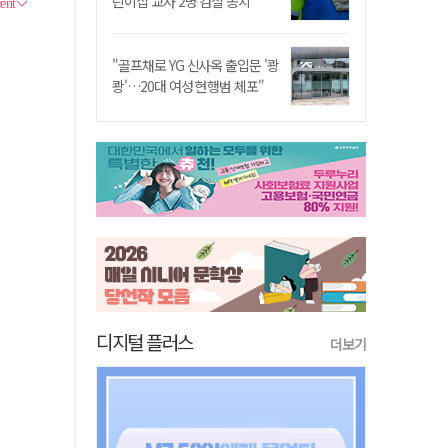
린이집 교사 2명 검찰 송치
"골프채로 YG 신사옥 출입문 '쾅
쾅'…20대 여성 현행범 체포"
디지털 플러스
더보기