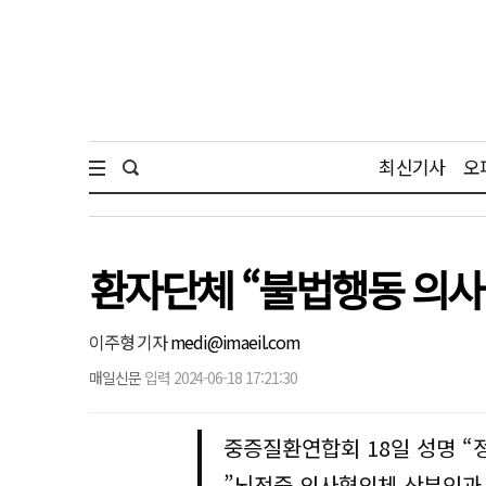
최신기사
오
환자단체 “불법행동 의사
이주형 기자
medi@imaeil.com
매일신문
입력 2024-06-18 17:21:30
중증질환연합회 18일 성명 “
”뇌전증 의사협의체 산부인과,