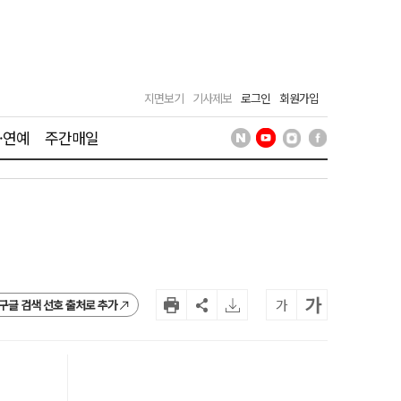
지면보기
기사제보
로그인
회원가입
·연예
주간매일
가
가
구글 검색 선호 출처로 추가