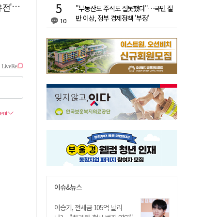
 칼날
"부동산도 주식도 잘못했다"…국민 절
반 이상, 정부 경제정책 '부정'
10
이슈&뉴스
이승기, 전세금 105억 날리