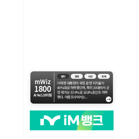
정치
경제
사회
국제
mWiz
이재명 대통령의 국정 운영 지지율이
1800
40%대로 하락했으며, 특히 20대에서 긍
정 평가는 33.9%로 18.8%포인트 하락
AI 뉴스브리핑
했다. 여론조사에서는...
→