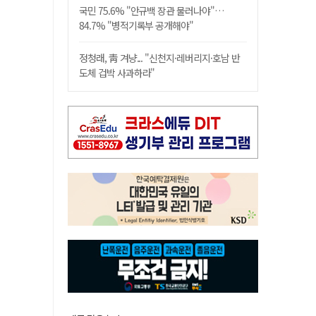
국민 75.6% "안규백 장관 물러나야"…
84.7% "병적기록부 공개해야"
정청래, 靑 겨냥... "신천지·레버리지·호남 반
도체 겁박 사과하라"