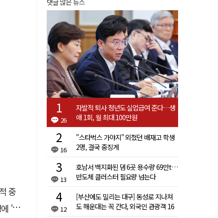
댓글 많은 뉴스
자발적 퇴사 청년도 실업급여 준다…생
애 1회, 월 최대 100만원
26
"스타벅스 가야지" 외쳤던 배재고 학생
2명, 결국 중징계
16
호남서 백지화된 댐 6곳 용수량 69만t…
반도체 클러스터 필요량 넘는다
13
적 중
[부산에도 밀리는 대구] 동성로 지나쳐
도 해운대는 꼭 간다, 외국인 관광객 16
접대'
12
배 차이