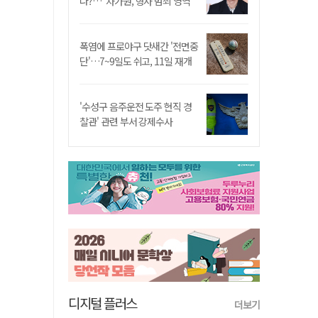
나?…"차가원, 형사 범죄 영역"
폭염에 프로야구 닷새간 '전면중
단'…7~9일도 쉬고, 11일 재개
'수성구 음주운전 도주 현직 경
찰관' 관련 부서 강제수사
디지털 플러스
더보기