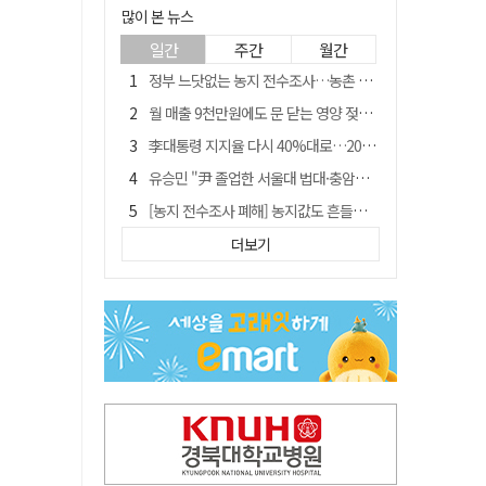
많이 본 뉴스
일간
주간
월간
정부 느닷없는 농지 전수조사…농촌 들쑤시는 '경자유전'의 칼날
월 매출 9천만원에도 문 닫는 영양 젖소농장… "일할 사람이 없어"
李대통령 지지율 다시 40%대로…20대는 18.8%p 급락
유승민 "尹 졸업한 서울대 법대·충암고도 없애야"…李 육사 통합 직격
[농지 전수조사 폐해] 농지값도 흔들리나…"도지 막히면 헐값 매물 나올 수도"
지역활성화 펀드 9호…포항 AI 데이터센터에 6천억 투입
더보기
국민 51.9% "李 대통령 재판 재개 필요하다"
경북 영천시, 9월부터 11월까지 반값 여행 혜택 제공
[농지 전수조사 폐해] '쌀 받고 논 내 준' 도지농 이제 어쩌나?
아쉬운 태클