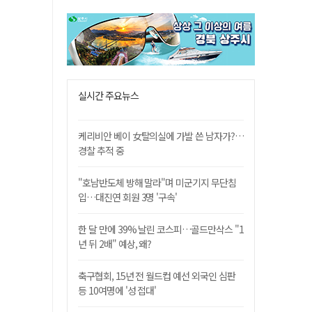
실시간 주요뉴스
케리비안 베이 女탈의실에 가발 쓴 남자가?…
경찰 추적 중
"호남반도체 방해 말라"며 미군기지 무단침
입…대진연 회원 3명 '구속'
한 달 만에 39% 날린 코스피…골드만삭스 "1
년 뒤 2배" 예상, 왜?
축구협회, 15년 전 월드컵 예선 외국인 심판
등 10여명에 '성 접대'