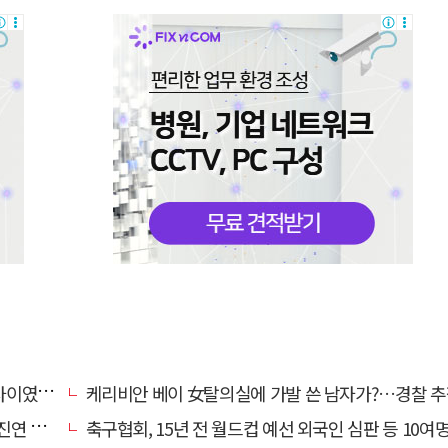
…檢송치
케리비안 베이 女탈의실에 가발 쓴 남자가?…경찰 추
'구속'
축구협회, 15년 전 월드컵 예선 외국인 심판 등 10여명에 '성 