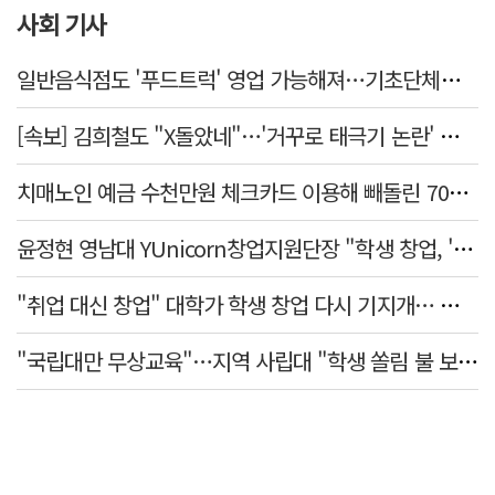
사회 기사
일반음식점도 '푸드트럭' 영업 가능해져…기초단체별 조례 개정 움직임
[속보] 김희철도 "X돌았네"…'거꾸로 태극기 논란' 인천시 현수막, 이틀 만에 철거
치매노인 예금 수천만원 체크카드 이용해 빼돌린 70대 간병인, 집행유예
윤정현 영남대 YUnicorn창업지원단장 "학생 창업, '팀 빌딩'이 제일 중요"
"취업 대신 창업" 대학가 학생 창업 다시 기지개… 창업자·기업·매출 동반 성장
"국립대만 무상교육"…지역 사립대 "학생 쏠림 불 보듯"