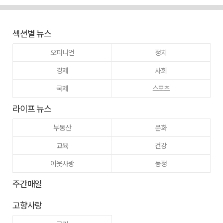
섹션별 뉴스
오피니언
정치
경제
사회
국제
스포츠
라이프 뉴스
부동산
문화
교육
건강
이웃사랑
동정
주간매일
고향사랑