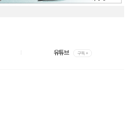
유튜브
구독 +