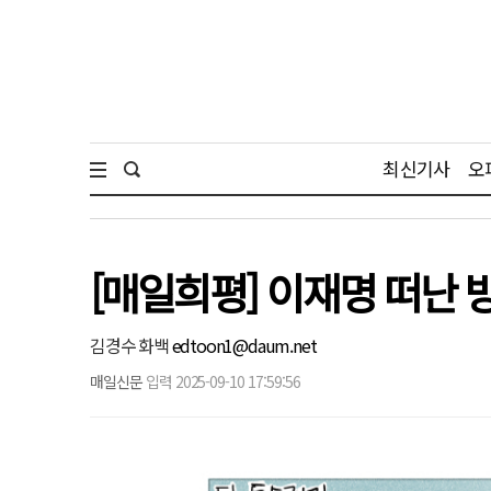
최신기사
오
[매일희평] 이재명 떠난 
김경수 화백
edtoon1@daum.net
매일신문
입력 2025-09-10 17:59:56