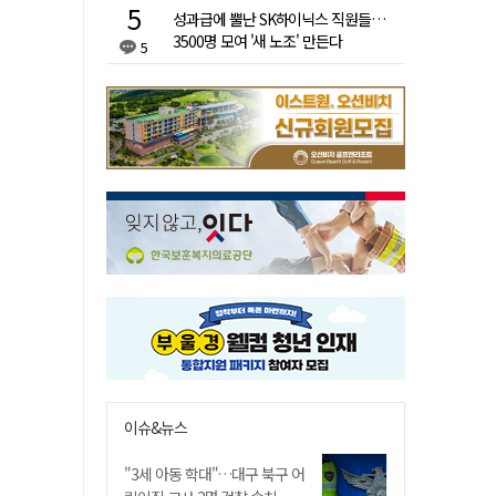
성과급에 뿔난 SK하이닉스 직원들…
3500명 모여 '새 노조' 만든다
5
이슈&뉴스
"3세 아동 학대"…대구 북구 어