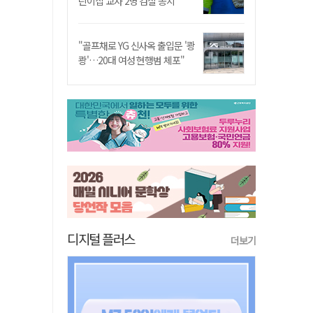
린이집 교사 2명 검찰 송치
"골프채로 YG 신사옥 출입문 '쾅
쾅'…20대 여성 현행범 체포"
디지털 플러스
더보기