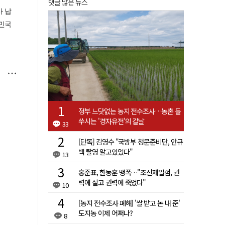
댓글 많은 뉴스
정부 느닷없는 농지 전수조사…농촌 들
쑤시는 '경자유전'의 칼날
33
[단독] 김영수 "국방부 청문준비단, 안규
백 탈영 알고있었다"
13
홍준표, 한동훈 맹폭…"조선제일껌, 권
력에 살고 권력에 죽었다"
10
[농지 전수조사 폐해] '쌀 받고 논 내 준'
도지농 이제 어쩌나?
8