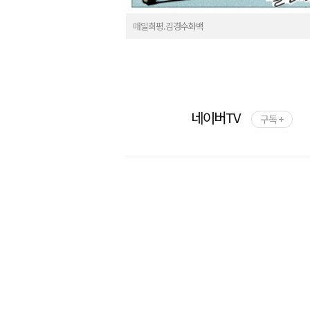
매일희평.김경수화백
네이버TV
구독 +