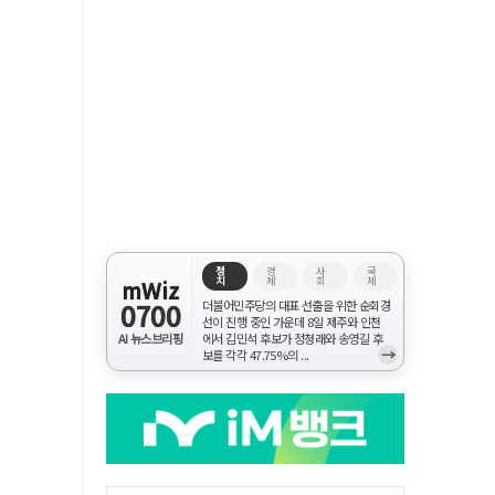
정
경
사
국
치
제
회
제
mWiz
0700
더불어민주당의 대표 선출을 위한 순회경
선이 진행 중인 가운데 8일 제주와 인천
AI 뉴스브리핑
에서 김민석 후보가 정청래와 송영길 후
→
보를 각각 47.75%의 ...