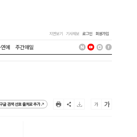
지면보기
기사제보
로그인
회원가입
·연예
주간매일
가
가
구글 검색 선호 출처로 추가