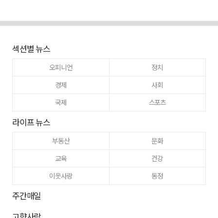
섹션별 뉴스
오피니언
정치
경제
사회
국제
스포츠
라이프 뉴스
부동산
문화
교육
건강
이웃사랑
동정
주간매일
고향사랑