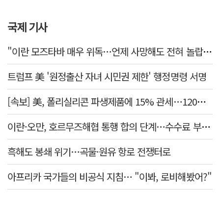
국제 기사
"이란 모즈타바 매우 위독…언제 사망해도 전혀 놀랍지 않아"
트럼프 美 '원정출산 자녀 시민권 제한' 행정명령 서명
[속보] 美, 폴리실리콘 파생제품에 15% 관세…120일 뒤 발효
이란-오만, 호르무즈해협 통행 합의 단계…수수료 부과되나
흑해도 봉쇄 위기…곡물·원유 항로 전쟁터로
아프리카 국가들의 비공식 지침… "이봐, 로비해봤어?"