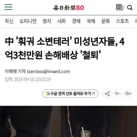
최신
오피니언
정치
사회
경제
국제
문화
스포츠
中 '훠궈 소변테러' 미성년자들, 4
억3천만원 손해배상 '철퇴'
이해명 기자
bamboo@imaeil.com
입력 2025-09-16 23:02:19
구글 검색 선호 출처로 추가