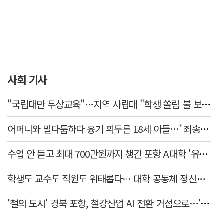
사회 기사
"국립대만 무상교육"…지역 사립대 "학생 쏠림 불 보듯"
어머니와 말다툼하다 흉기 휘두른 18세 아들…"죄송하지 않나" 묻자 침묵
수업 안 듣고 최대 700만원까지 챙긴 포항 A대학 '유령 선수' 등 19명 무더기 송치
학생도 교수도 직원도 위태롭다… 대학 공동체 정신건강 '빨간불'
'철의 도시' 경북 포항, 철강산업 AI 전환 거점으로…'AI 융합실증허브' 구축