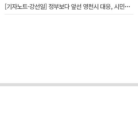
[기자노트-강선일] 정부보다 앞선 영천시 대응, 시민보다 앞서선 안된다