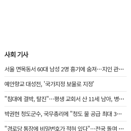
사회 기사
서울 면목동서 60대 남성 2명 흉기에 숨져…지인 관계로 추정
예안향교 대성전, '국가지정 보물로 지정'
"침대에 결박, 탈진"…평생 교회서 산 11세 남아, 병원 이송 끝 숨져
박권현 청도군수, 국무총리에 "청도 물 공급 최대 3만t 늘려달라"
"경로당 통장에 비밀번호가 적혀 있다"…전국 돌며 경로당 13곳 턴 30대 구속