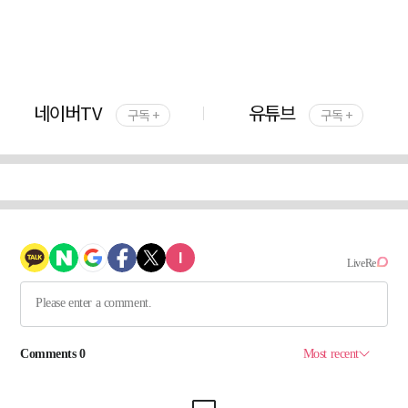
네이버TV
유튜브
구독 +
구독 +