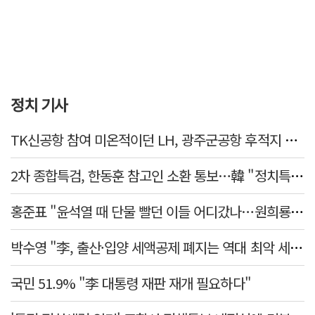
정치 기사
TK신공항 참여 미온적이던 LH, 광주군공항 후적지 조성 앞장
2차 종합특검, 한동훈 참고인 소환 통보…韓 "정치특검 언플" 반발
홍준표 "윤석열 때 단물 빨던 이들 어디갔나…원희룡, 정치무상 느꼈을 것"
박수영 "李, 출산·입양 세액공제 폐지는 역대 최악 세제개악"
국민 51.9% "李 대통령 재판 재개 필요하다"