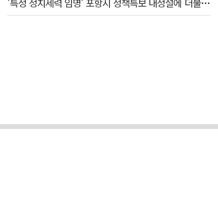
'특정 정치세력 임명' 포항시 정책특보 내정설에 더불어민주당 반발나서