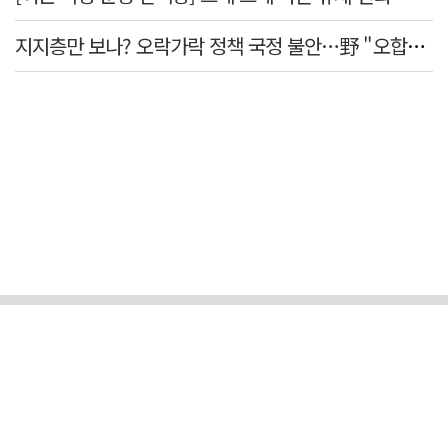
지지층만 보나? 오락가락 정책 국정 불안…野 "오합지졸"