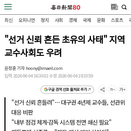
최신
오피니언
정치
사회
경제
국제
문화
스포츠
"선거 신뢰 흔든 초유의 사태" 지역
교수사회도 우려
윤정훈 기자
hoony@imaeil.com
입력 2026-06-04 16:30:02 수정 2026-06-04 19:33:59
구글 검색 선호 출처로 추가
"선거 신뢰 흔들려"… 대구권 4년제 교수들, 선관위
대응 비판
"내부 점검 체계·감독 시스템 전면 쇄신 필요"