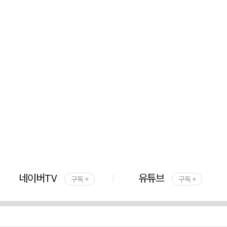
네이버TV
유튜브
구독 +
구독 +