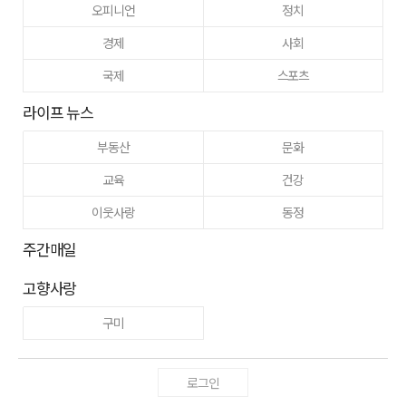
오피니언
정치
경제
사회
국제
스포츠
라이프 뉴스
부동산
문화
교육
건강
이웃사랑
동정
주간매일
고향사랑
구미
로그인