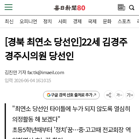
최신
오피니언
정치
사회
경제
국제
문화
스포츠
[경북 최연소 당선인]22세 김경주
경주시의원 당선인
김진만 기자
factk@imaeil.com
입력 2026-06-04 16:10:15
구글 검색 선호 출처로 추가
"최연소 당선인 타이틀에 누가 되지 않도록 열심히
의정활동 해 보겠다"
초등5학년때부터 '정치'꿈…중·고고때 전교회장 역