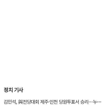
정치 기사
김민석, 與전당대회 제주·인천 당원투표서 승리…누적 득표는 '초박빙'