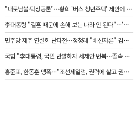
"내로남불·탁상공론"…황희 '버스 청년주택' 제안에 與 내부서도 쓴소리
李대통령 "결혼 때문에 손해 보는 나라 안 된다"…'결혼 페널티' 22개 손본다
민주당 제주 연설회 난타전…정청래 "배신자론" 김민석 "관리 무능"
국힘 "李대통령, 국민 반발하자 세제안 번복…졸속 국정 즉각 중단"
홍준표, 한동훈 맹폭…"조선제일껌, 권력에 살고 권력에 죽었다"