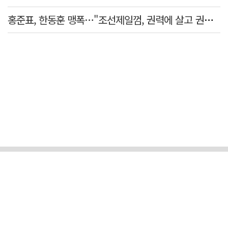
홍준표, 한동훈 맹폭…"조선제일껌, 권력에 살고 권력에 죽었다"