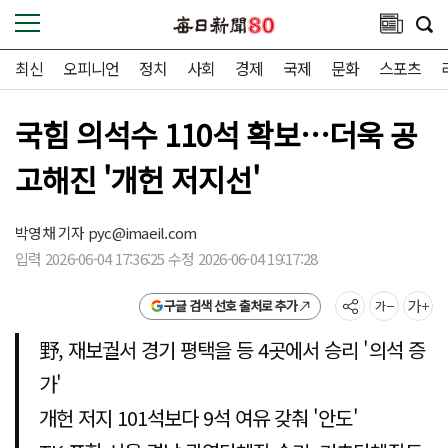
최신
오피니언
정치
사회
경제
국제
문화
스포츠
국힘 의석수 110석 확보…더욱 공
고해진 '개헌 저지선'
박영채 기자
pyc@imaeil.com
입력 2026-06-04 17:36:25 수정 2026-06-04 19:17:28
구글 검색 선호 출처로 추가
野, 재보궐서 경기 평택을 등 4곳에서 승리 '의석 증
가'
개헌 저지 101석보다 9석 여유 갖춰 '안도'