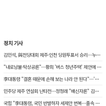
정치 기사
김민석, 與전당대회 제주·인천 당원투표서 승리…누적 득표는 '초박빙'
"내로남불·탁상공론"…황희 '버스 청년주택' 제안에 與 내부서도 쓴소리
李대통령 "결혼 때문에 손해 보는 나라 안 된다"…'결혼 페널티' 22개 손본다
민주당 제주 연설회 난타전…정청래 "배신자론" 김민석 "관리 무능"
국힘 "李대통령, 국민 반발하자 세제안 번복…졸속 국정 즉각 중단"