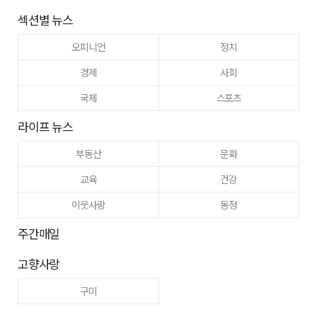
섹션별 뉴스
오피니언
정치
경제
사회
국제
스포츠
라이프 뉴스
부동산
문화
교육
건강
이웃사랑
동정
주간매일
고향사랑
구미