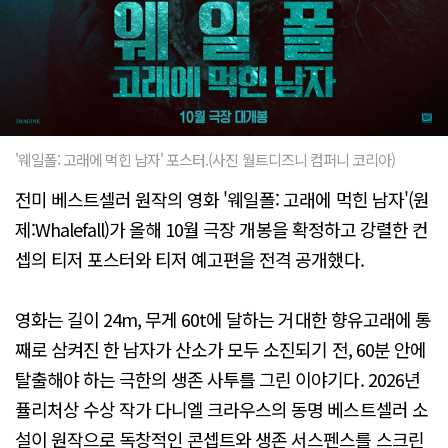
'웨일폴: 고래에 먹힌 남자' 포스터.(사진 월트디즈니 컴퍼니 코리아)
전미 베스트셀러 원작의 영화 '웨일폴: 고래에 먹힌 남자'(원
제:Whalefall)가 올해 10월 극장 개봉을 확정하고 강렬한 컨
셉의 티저 포스터와 티저 예고편을 전격 공개했다.
영화는 길이 24m, 무게 60t에 달하는 거대한 향유고래에 통
째로 삼켜진 한 남자가 산소가 모두 소진되기 전, 60분 안에
탈출해야 하는 극한의 생존 사투를 그린 이야기다. 2026년
퓰리처상 수상 작가 다니엘 크라우스의 동명 베스트셀러 소
설이 원작으로 독창적인 콘셉트와 생존 서스펜스를 스크린