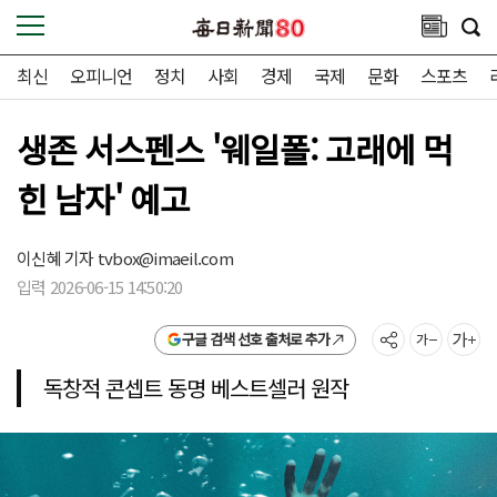
최신
오피니언
정치
사회
경제
국제
문화
스포츠
생존 서스펜스 '웨일폴: 고래에 먹
힌 남자' 예고
이신혜 기자
tvbox@imaeil.com
입력 2026-06-15 14:50:20
구글 검색 선호 출처로 추가
독창적 콘셉트 동명 베스트셀러 원작