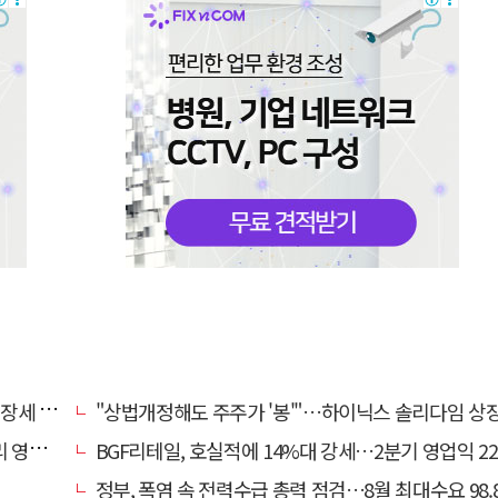
 건설株
"상법개정해도 주주가 '봉'"…하이닉스 솔리다임 상장설에 술렁[개미와글
 개편
BGF리테일, 호실적에 14%대 강세…2분기 영업익 22% 
정부, 폭염 속 전력수급 총력 점검…8월 최대수요 98.8GW 대비