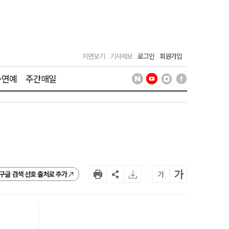
지면보기
기사제보
로그인
회원가입
·연예
주간매일
가
가
구글 검색 선호 출처로 추가