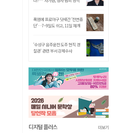
나?…"차가원, 형사 범죄 영역"
폭염에 프로야구 닷새간 '전면중
단'…7~9일도 쉬고, 11일 재개
'수성구 음주운전 도주 현직 경
찰관' 관련 부서 강제수사
디지털 플러스
더보기