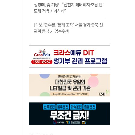
정청래, 靑 겨냥... "신천지·레버리지·호남 반
도체 겁박 사과하라"
[속보] 합수본, '통계 조작' 서울·경기·충북 선
관위 등 추가 압수수색