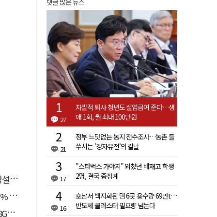
댓글 많은 뉴스
자발적 퇴사 청년도 실업급여 준다…생
애 1회, 월 최대 100만원
27
정부 느닷없는 농지 전수조사…농촌 들
쑤시는 '경자유전'의 칼날
21
"스타벅스 가야지" 외쳤던 배재고 학생
2명, 결국 중징계
와글]
17
증가
호남서 백지화된 댐 6곳 용수량 69만t…
반도체 클러스터 필요량 넘는다
16
한다