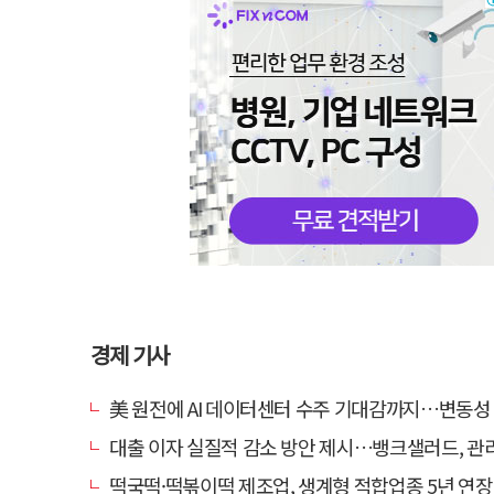
경제 기사
美 원전에 AI 데이터센터 수주 기대감까지…변동성 장세 속 빛난
대출 이자 실질적 감소 방안 제시…뱅크샐러드, 관리 영역 확대 및 시스템
떡국떡·떡볶이떡 제조업, 생계형 적합업종 5년 연장