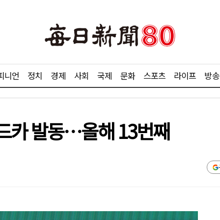
피니언
정치
경제
사회
국제
문화
스포츠
라이프
방송
드카 발동…올해 13번째