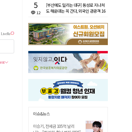
[부산에도 밀리는 대구] 동성로 지나쳐
도 해운대는 꼭 간다, 외국인 관광객 16
12
배 차이
이슈&뉴스
이승기, 전세금 105억 날리