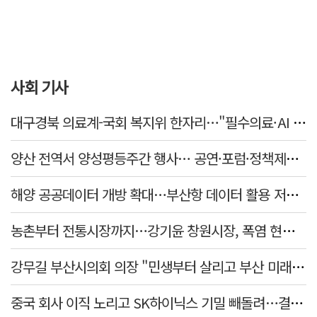
사회 기사
대구경북 의료계-국회 복지위 한자리…"필수의료·AI 바이오 협력 강화"
양산 전역서 양성평등주간 행사… 공연·포럼·정책제안 잇따라
해양 공공데이터 개방 확대…부산항 데이터 활용 저변 넓힌다
농촌부터 전통시장까지…강기윤 창원시장, 폭염 현장 누볐다
강무길 부산시의회 의장 "민생부터 살리고 부산 미래 준비하겠다"
중국 회사 이직 노리고 SK하이닉스 기밀 빼돌려…결국 실형