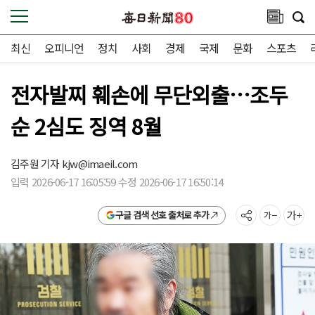
최신
오피니언
정치
사회
경제
국제
문화
스포츠
전자발찌 훼손에 무단외출…조두
순 2심도 징역 8월
김주원 기자
kjw@imaeil.com
입력 2026-06-17 16:05:59 수정 2026-06-17 16:50:14
구글 검색 선호 출처로 추가