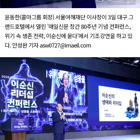
윤동한(콜마그룹 회장) 서울여해재단 이사장이 3일 대구 그
랜드호텔에서 열린 '매일신문 창간 80주년 기념 컨퍼런스,
위기 속 생존 전략, 이순신에 묻다'에서 기조강연을 하고 있
다. 안성완 기자 asw0727@imaeil.com