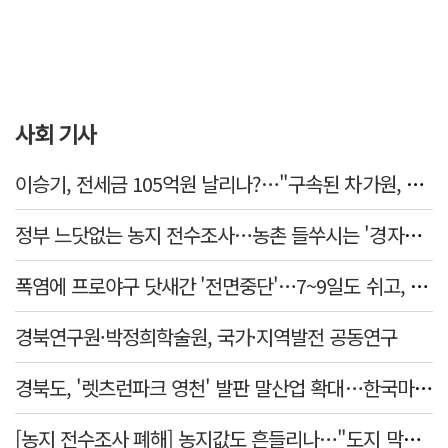
사회 기사
이승기, 전세금 105억원 날리나?…"구속된 차가원, 형사 범죄 영역"
정부 느닷없는 농지 전수조사…농촌 들쑤시는 '경자유전'의 칼날
폭염에 프로야구 닷새간 '전면중단'…7~9일도 쉬고, 11일 재개
경북연구원·박정희학술원, 국가·지역발전 공동연구
경북도, '렛츠런파크 영천' 발판 말산업 확대…한국마사회 유치도 총력
[농지 전수조사 폐해] 농지값도 흔들리나…"도지 막히면 헐값 매물 나올 수도"