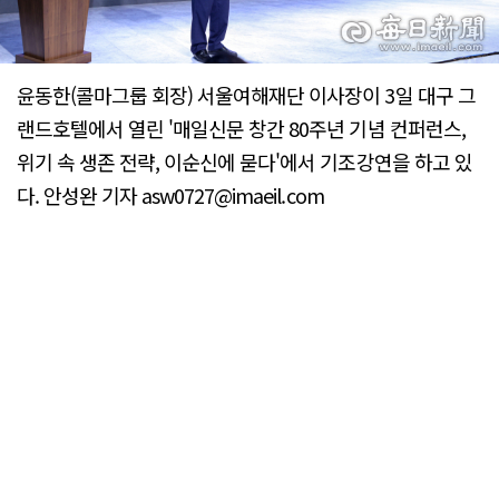
윤동한(콜마그룹 회장) 서울여해재단 이사장이 3일 대구 그
랜드호텔에서 열린 '매일신문 창간 80주년 기념 컨퍼런스,
위기 속 생존 전략, 이순신에 묻다'에서 기조강연을 하고 있
다. 안성완 기자 asw0727@imaeil.com