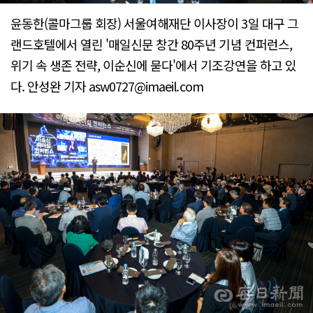
윤동한(콜마그룹 회장) 서울여해재단 이사장이 3일 대구 그
랜드호텔에서 열린 '매일신문 창간 80주년 기념 컨퍼런스,
위기 속 생존 전략, 이순신에 묻다'에서 기조강연을 하고 있
다. 안성완 기자 asw0727@imaeil.com