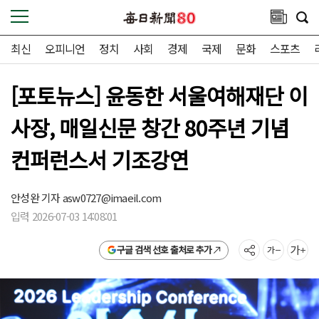
최신
오피니언
정치
사회
경제
국제
문화
스포츠
[포토뉴스] 윤동한 서울여해재단 이
사장, 매일신문 창간 80주년 기념
컨퍼런스서 기조강연
안성완 기자
asw0727@imaeil.com
입력 2026-07-03 14:08:01
구글 검색 선호 출처로 추가