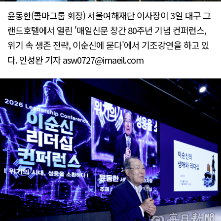
윤동한(콜마그룹 회장) 서울여해재단 이사장이 3일 대구 그
랜드호텔에서 열린 '매일신문 창간 80주년 기념 컨퍼런스,
위기 속 생존 전략, 이순신에 묻다'에서 기조강연을 하고 있
다. 안성완 기자 asw0727@imaeil.com