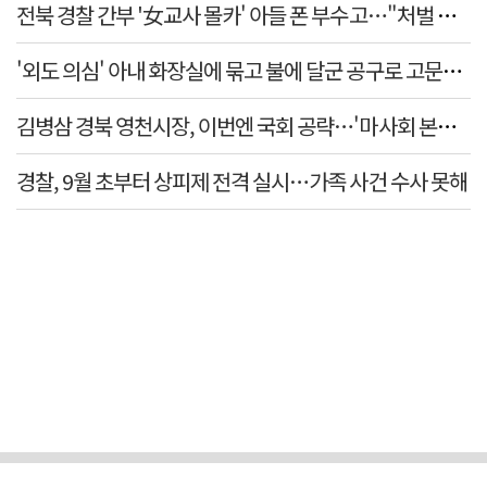
전북 경찰 간부 '女교사 몰카' 아들 폰 부수고…"처벌 못하
'외도 의심' 아내 화장실에 묶고 불에 달군 공구로 고문…남
김병삼 경북 영천시장, 이번엔 국회 공략…'마사회 본사 이
경찰, 9월 초부터 상피제 전격 실시…가족 사건 수사 못해