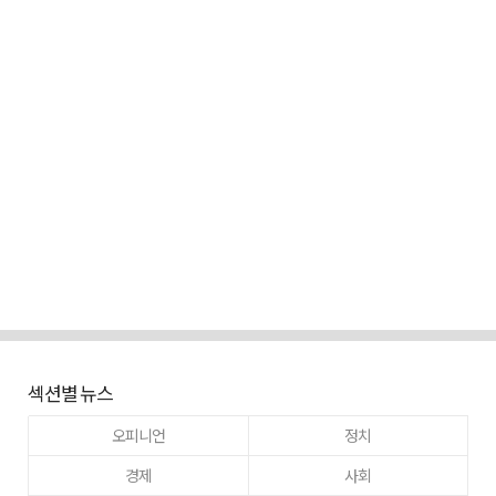
섹션별 뉴스
오피니언
정치
경제
사회