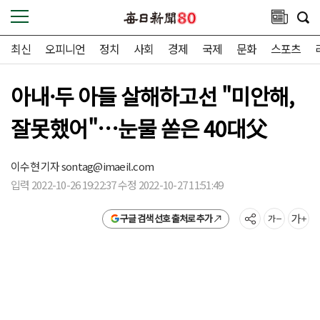
최신
오피니언
정치
사회
경제
국제
문화
스포츠
아내·두 아들 살해하고선 "미안해,
잘못했어"…눈물 쏟은 40대父
이수현 기자
sontag@imaeil.com
입력 2022-10-26 19:22:37 수정 2022-10-27 11:51:49
구글 검색 선호 출처로 추가