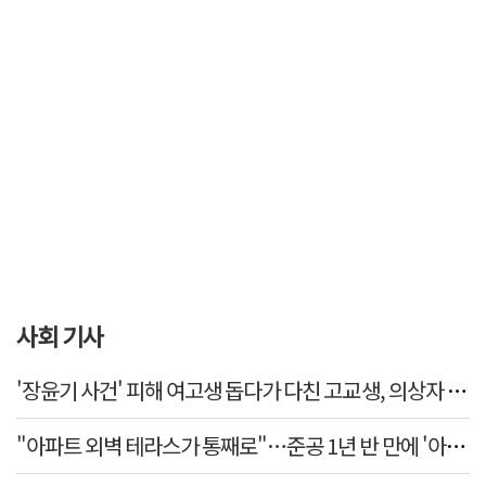
사회 기사
'장윤기 사건' 피해 여고생 돕다가 다친 고교생, 의상자 인정
"아파트 외벽 테라스가 통째로"…준공 1년 반 만에 '아찔 사