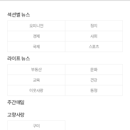
섹션별 뉴스
오피니언
정치
경제
사회
국제
스포츠
라이프 뉴스
부동산
문화
교육
건강
이웃사랑
동정
주간매일
고향사랑
구미