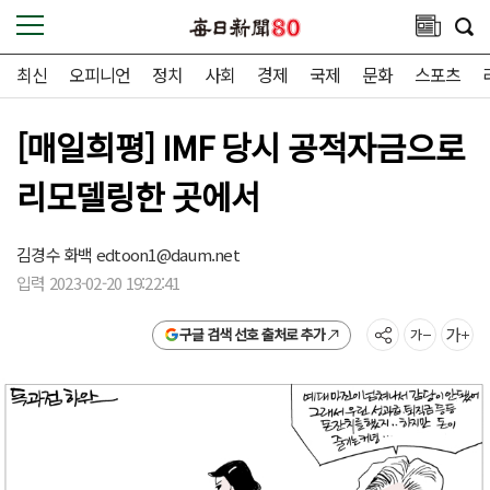
최신
오피니언
정치
사회
경제
국제
문화
스포츠
[매일희평] IMF 당시 공적자금으로
리모델링한 곳에서
김경수 화백
edtoon1@daum.net
입력 2023-02-20 19:22:41
구글 검색 선호 출처로 추가