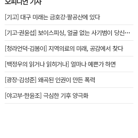
오피니언 기사
[기고] 대구 미래는 금호강·팔공산에 있다
[기고-권윤섭] 보이스피싱, 얼굴 없는 사기범이 당신을 노린다
[청라언덕-김봄이] 지역의료의 미래, 공감에서 찾다
[백정우의 읽거나 읽히거나] 얼마나 예쁜가 하면
[광장-김성준] 왜곡된 인권이 만든 폭력
[야고부-한윤조] 극심한 기후 양극화