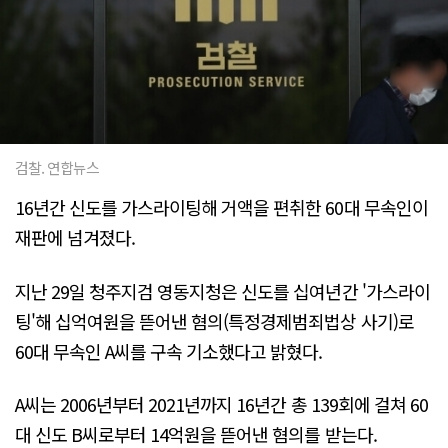
검찰. 연합뉴스
16년간 신도를 가스라이팅해 거액을 편취한 60대 무속인이
재판에 넘겨졌다.
지난 29일 청주지검 영동지청은 신도를 십여년간 '가스라이
팅'해 십억여원을 뜯어낸 혐의(특정경제범죄법상 사기)로
60대 무속인 A씨를 구속 기소했다고 밝혔다.
A씨는 2006년부터 2021년까지 16년간 총 139회에 걸쳐 60
대 신도 B씨로부터 14억원을 뜯어낸 혐의를 받는다.