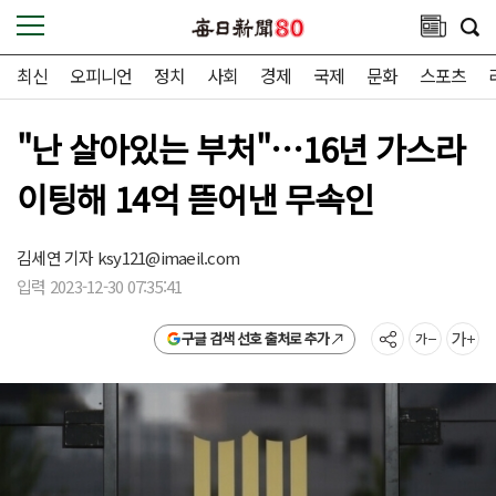
최신
오피니언
정치
사회
경제
국제
문화
스포츠
"난 살아있는 부처"…16년 가스라
이팅해 14억 뜯어낸 무속인
김세연 기자
ksy121@imaeil.com
입력 2023-12-30 07:35:41
구글 검색 선호 출처로 추가