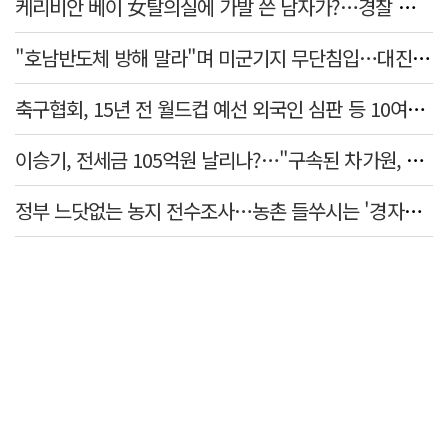
케리비안 베이 女탈의실에 가발 쓴 남자가?…경찰 추적 중
"호남반도체 방해 말라"며 미군기지 무단침입…대진연 회원 3명 '구속'
축구협회, 15년 전 월드컵 예선 외국인 심판 등 10여명에 '성 접대'
이승기, 전세금 105억원 날리나?…"구속된 차가원, 형사 범죄 영역"
정부 느닷없는 농지 전수조사…농촌 들쑤시는 '경자유전'의 칼날