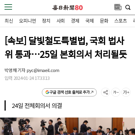
최신
오피니언
정치
사회
경제
국제
문화
스포츠
[속보] 달빛철도특별법, 국회 법사
위 통과…25일 본회의서 처리될듯
박영채 기자
pyc@imaeil.com
입력 2024-01-24 17:33:13
구글 검색 선호 출처로 추가
24일 전체회의서 의결