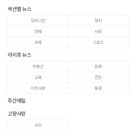
섹션별 뉴스
오피니언
정치
경제
사회
국제
스포츠
라이프 뉴스
부동산
문화
교육
건강
이웃사랑
동정
주간매일
고향사랑
구미