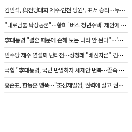
김민석, 與전당대회 제주·인천 당원투표서 승리…누적 득표는 '초박빙'
"내로남불·탁상공론"…황희 '버스 청년주택' 제안에 與 내부서도 쓴소리
李대통령 "결혼 때문에 손해 보는 나라 안 된다"…'결혼 페널티' 22개 손본다
민주당 제주 연설회 난타전…정청래 "배신자론" 김민석 "관리 무능"
국힘 "李대통령, 국민 반발하자 세제안 번복…졸속 국정 즉각 중단"
홍준표, 한동훈 맹폭…"조선제일껌, 권력에 살고 권력에 죽었다"