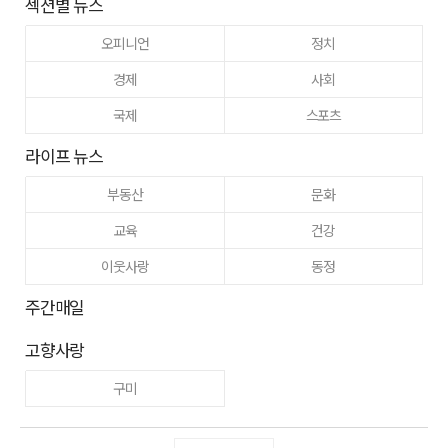
섹션별 뉴스
오피니언
정치
경제
사회
국제
스포츠
라이프 뉴스
부동산
문화
교육
건강
이웃사랑
동정
주간매일
고향사랑
구미