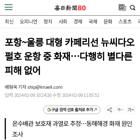
최신
오피니언
정치
사회
경제
국제
문화
스포츠
포항~울릉 대형 카페리선 뉴씨다오
펄호 운항 중 화재…다행히 별다른
피해 없어
배형욱 기자
ship@imaeil.com
입력 2024-02-09 10:24:26 수정 2024-02-09 11:05:52
구글 검색 선호 출처로 추가
온수배관 보호재 과열로 추정…동해해경 화재 원인
조사