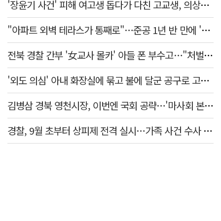
'장윤기 사건' 피해 여고생 돕다가 다친 고교생, 의상자 인정
"아파트 외벽 테라스가 통째로"…준공 1년 반 만에 '아찔 사고'
전북 경찰 간부 '女교사 몰카' 아들 폰 부수고…"처벌 못하는 사안" 내부망에 글
'외도 의심' 아내 화장실에 묶고 불에 달군 공구로 고문…남편 검거
김병삼 경북 영천시장, 이번엔 국회 공략…'마사회 본사 이전·광역교통망 확충' 요청
경찰, 9월 초부터 상피제 전격 실시…가족 사건 수사 못해