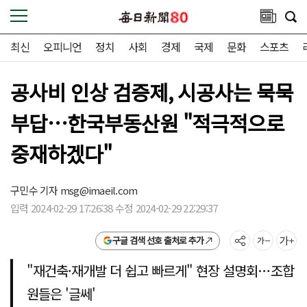
최신
오피니언
정치
사회
경제
국제
문화
스포츠
공사비 인상 검증제, 시공사는 묵묵
부답…한국부동산원 "적극적으로
중재하겠다"
구민수 기자
msg@imaeil.com
입력 2024-02-29 17:26:38 수정 2024-02-29 22:29:37
구글 검색 선호 출처로 추가
"재건축·재개발 더 쉽고 빠르게" 현장 설명회…조합
원들은 '글쎄'