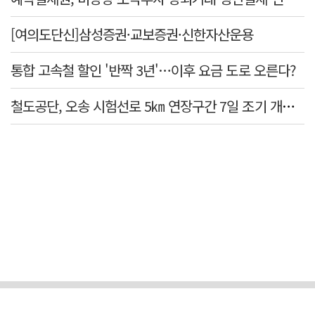
[여의도단신]삼성증권·교보증권·신한자산운용
통합 고속철 할인 '반짝 3년'…이후 요금 도로 오른다?
철도공단, 오송 시험선로 5㎞ 연장구간 7일 조기 개통…LA 메트로 사업 지원