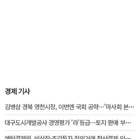
경제 기사
김병삼 경북 영천시장, 이번엔 국회 공략…'마사회 본사 이전·광역교통망 확충' 요청
대구도시개발공사 경영평가 '라'등급…토지 판매 부진에 1년 만에 두 단계 '뚝'
예탁결제원, 비상장·조각투자 장외거래 청산결제 인프라 구축 착수…연내 가동