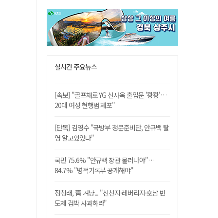
실시간 주요뉴스
[속보] "골프채로 YG 신사옥 출입문 '쾅쾅'…
20대 여성 현행범 체포"
[단독] 김영수 "국방부 청문준비단, 안규백 탈
영 알고있었다"
국민 75.6% "안규백 장관 물러나야"…
84.7% "병적기록부 공개해야"
정청래, 靑 겨냥... "신천지·레버리지·호남 반
도체 겁박 사과하라"