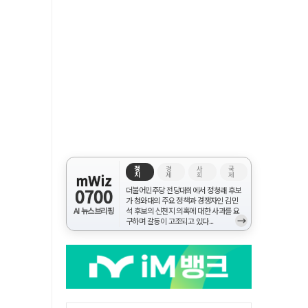
정
경
사
국
치
제
회
제
mWiz
0700
더불어민주당 전당대회에서 정청래 후보
가 청와대의 주요 정책과 경쟁자인 김민
AI 뉴스브리핑
석 후보의 신천지 의혹에 대한 사과를 요
→
구하며 갈등이 고조되고 있다...