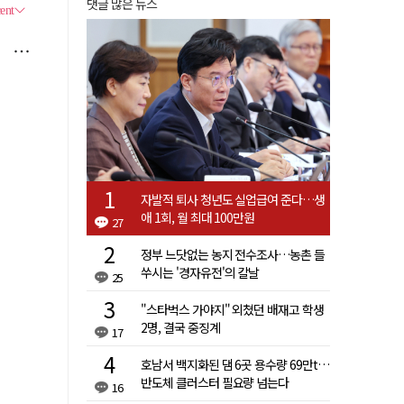
댓글 많은 뉴스
자발적 퇴사 청년도 실업급여 준다…생
애 1회, 월 최대 100만원
27
정부 느닷없는 농지 전수조사…농촌 들
쑤시는 '경자유전'의 칼날
25
"스타벅스 가야지" 외쳤던 배재고 학생
2명, 결국 중징계
17
호남서 백지화된 댐 6곳 용수량 69만t…
반도체 클러스터 필요량 넘는다
16