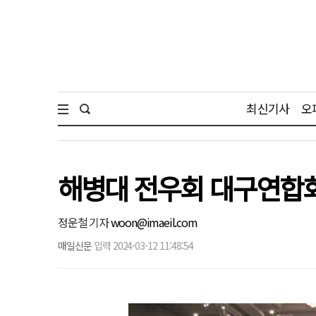
최신기사
오
해병대 전우회 대구연합
정운철 기자
woon@imaeil.com
매일신문
입력 2024-03-12 11:48:54