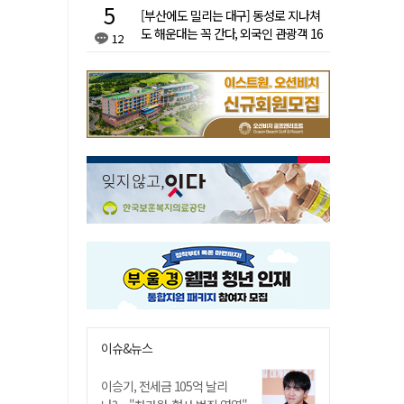
[부산에도 밀리는 대구] 동성로 지나쳐
도 해운대는 꼭 간다, 외국인 관광객 16
12
배 차이
이슈&뉴스
이승기, 전세금 105억 날리