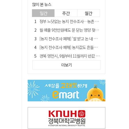
많이 본 뉴스
일간
주간
월간
정부 느닷없는 농지 전수조사…농촌 들쑤시는 '경자유전'의 칼날
월 매출 9천만원에도 문 닫는 영양 젖소농장… "일할 사람이 없어"
[농지 전수조사 폐해] '쌀 받고 논 내 준' 도지농 이제 어쩌나?
[농지 전수조사 폐해] 농지값도 흔들리나…"도지 막히면 헐값 매물 나올 수도"
경북 영천시, 9월부터 11월까지 반값 여행 혜택 제공
'솔리다임 IPO 추진설' SK하이닉스, 주가 9% 급락
더보기
국민 51.9% "李 대통령 재판 재개 필요하다"
[농지 전수조사 폐해] 실경작농·청년농 부담도 커진다
아쉬운 태클
김주수 전 의성군수 공덕비 결국 철거… 문화재법 위반 원상복구