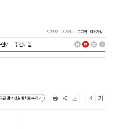
지면보기
기사제보
로그인
회원가입
·연예
주간매일
가
가
구글 검색 선호 출처로 추가