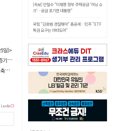
[속보] 안철수 "이재명 정부 주택공급 '어닝 쇼
크'…공급 포기한 대통령"
국힘 "김용범 경질해야" 총공세…민주 "ETF
특검 요구는 마타도어"
5일)>
 선정
나서