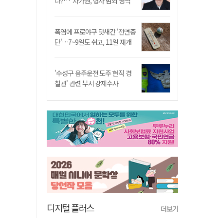
나?…"차가원, 형사 범죄 영역"
폭염에 프로야구 닷새간 '전면중
단'…7~9일도 쉬고, 11일 재개
'수성구 음주운전 도주 현직 경
찰관' 관련 부서 강제수사
디지털 플러스
더보기