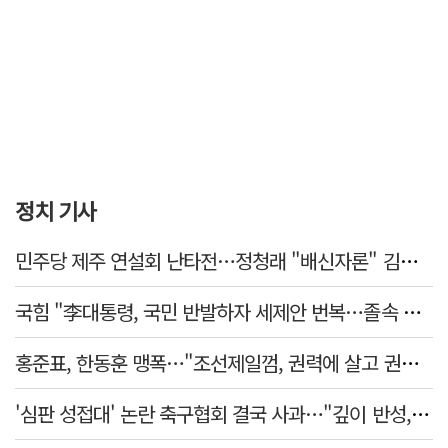
정치 기사
민주당 제주 연설회 난타전…정청래 "배신자론" 김민석 "관리 무능"
국힘 "李대통령, 국민 반발하자 세제안 번복…졸속 국정 즉각 중단"
홍준표, 한동훈 맹폭…"조선제일껌, 권력에 살고 권력에 죽었다"
'심판 성접대' 논란 축구협회 결국 사과…"깊이 반성, 쇄신하겠다"