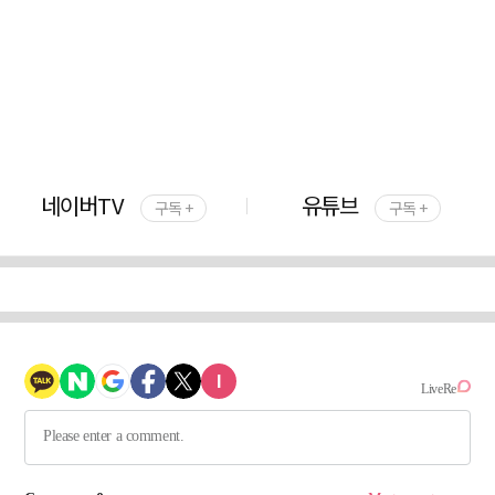
네이버TV
유튜브
구독 +
구독 +