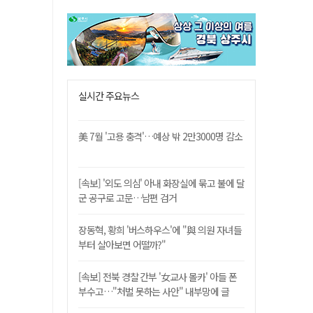
실시간 주요뉴스
美 7월 '고용 충격'…예상 밖 2만3000명 감소
[속보] '외도 의심' 아내 화장실에 묶고 불에 달
군 공구로 고문…남편 검거
장동혁, 황희 '버스하우스'에 "與 의원 자녀들
부터 살아보면 어떨까?"
[속보] 전북 경찰 간부 '女교사 몰카' 아들 폰
부수고…"처벌 못하는 사안" 내부망에 글