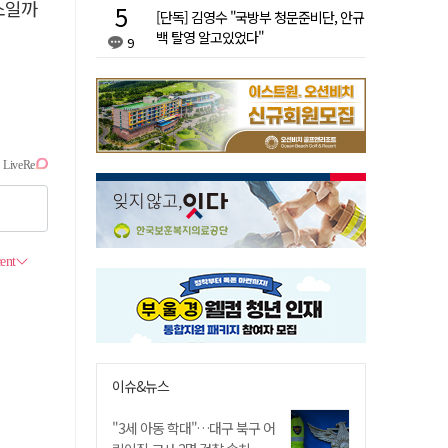
소일까
[단독] 김영수 "국방부 청문준비단, 안규
백 탈영 알고있었다"
9
이슈&뉴스
"3세 아동 학대"…대구 북구 어