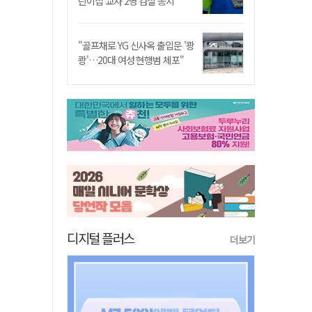
린이집 교사 2명 검찰 송치
"골프채로 YG 신사옥 출입문 '쾅
쾅'…20대 여성 현행범 체포"
디지털 플러스
더보기