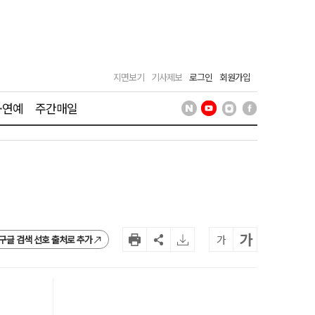
지면보기
기사제보
로그인
회원가입
·연예
주간매일
가
가
구글 검색 선호 출처로 추가