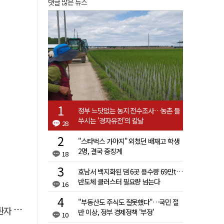
댓글 많은 뉴스
정부 느닷없는 농지 전수조사…농촌 들
쑤시는 '경자유전'의 칼날
28
"스타벅스 가야지" 외쳤던 배재고 학생
2명, 결국 중징계
18
호남서 백지화된 댐 6곳 용수량 69만t…
반도체 클러스터 필요량 넘는다
16
"부동산도 주식도 잘못했다"…국민 절
 살려
반 이상, 정부 경제정책 '부정'
10