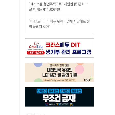
"폐버스를 청년주택으로" 제안한 與 황희…
딸 학비는 年 4200만원
"이란 모즈타바 매우 위독…언제 사망해도 전
혀 놀랍지 않아"