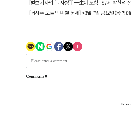
[털보기자의 '그사람']"一生이 모험" 87세 박찬석 전 경북
[더사주 오늘의 띠별 운세] <8월 7일 금요일(음력 6월