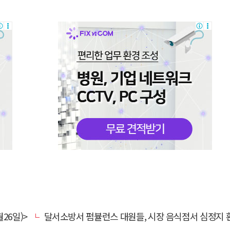
26일)>
달서소방서 펌뷸런스 대원들, 시장 음식점서 심정지 환자 생명