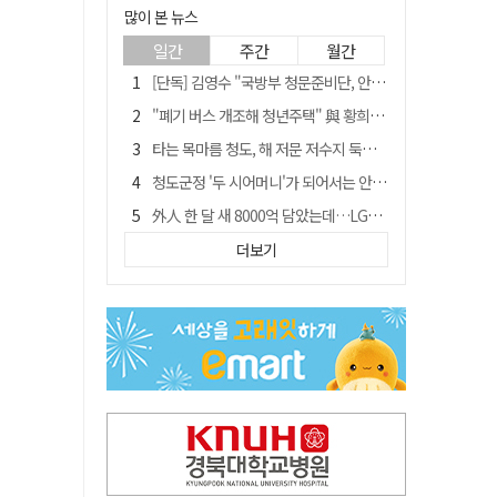
많이 본 뉴스
일간
주간
월간
[단독] 김영수 "국방부 청문준비단, 안규백 탈영 알고있었다"
"폐기 버스 개조해 청년주택" 與 황희…'딸 학비는 年 4200만원'
타는 목마름 청도, 해 저문 저수지 둑에 군수가 서 있었다
청도군정 '두 시어머니'가 되어서는 안된다
外人 한 달 새 8000억 담았는데…LG이노텍 목표주가는 왜 엇갈릴까
임시휴업 들어갔던 홈플러스 영주점, 7일 영업 재개…지하 1층만 운영
더보기
신세계사이먼, 대구 아울렛 토지매매 계약 체결… 사업 본궤도
SK하이닉스, 주당 375원 분기 배당 공시…"3분기 중 주주환원 방안 확정"
이의준 전 경북도 새마을봉사과장, 제28대 울릉군 부군수 취임
"상법개정해도 주주가 '봉'"…하이닉스 솔리다임 상장설에 술렁[개미와글와글]