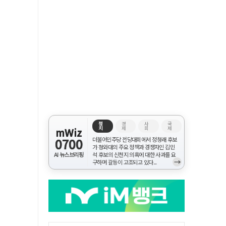
정
경
사
국
치
제
회
제
mWiz
0700
더불어민주당 전당대회에서 정청래 후보
가 청와대의 주요 정책과 경쟁자인 김민
AI 뉴스브리핑
석 후보의 신천지 의혹에 대한 사과를 요
→
구하며 갈등이 고조되고 있다...