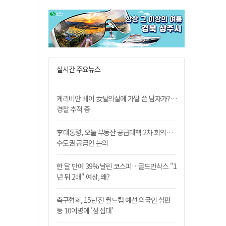
실시간 주요뉴스
케리비안 베이 女탈의실에 가발 쓴 남자가?…
경찰 추적 중
李대통령, 오늘 부동산 공급대책 2차 회의…
수도권 공급안 논의
한 달 만에 39% 날린 코스피…골드만삭스 "1
년 뒤 2배" 예상, 왜?
축구협회, 15년 전 월드컵 예선 외국인 심판
등 10여명에 '성 접대'