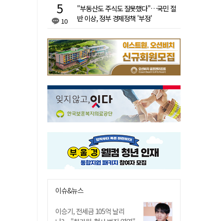
"부동산도 주식도 잘못했다"…국민 절
반 이상, 정부 경제정책 '부정'
10
이슈&뉴스
이승기, 전세금 105억 날리