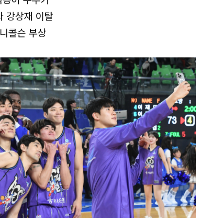
와 강상재 이탈
…니콜슨 부상