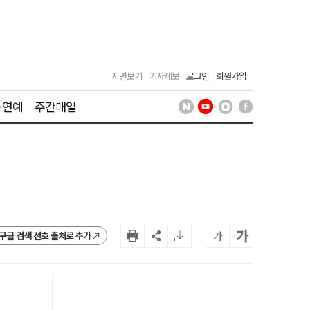
지면보기
기사제보
로그인
회원가입
·연예
주간매일
가
가
구글 검색 선호 출처로 추가