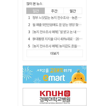
많이 본 뉴스
일간
주간
월간
정부 느닷없는 농지 전수조사…농촌 들쑤시는 '경자유전'의 칼날
월 매출 9천만원에도 문 닫는 영양 젖소농장… "일할 사람이 없어"
[농지 전수조사 폐해] '쌀 받고 논 내 준' 도지농 이제 어쩌나?
李대통령 지지율 다시 40%대로…20대는 18.8%p 급락
[농지 전수조사 폐해] 농지값도 흔들리나…"도지 막히면 헐값 매물 나올 수도"
유승민 "尹 졸업한 서울대 법대·충암고도 없애야"…李 육사 통합 직격
더보기
지역활성화 펀드 9호…포항 AI 데이터센터에 6천억 투입
국민 51.9% "李 대통령 재판 재개 필요하다"
경북 영천시, 9월부터 11월까지 반값 여행 혜택 제공
아쉬운 태클