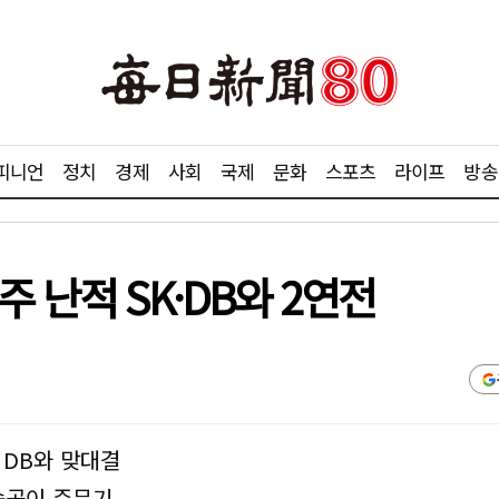
피니언
정치
경제
사회
국제
문화
스포츠
라이프
방송
 난적 SK·DB와 2연전
위 DB와 맞대결
속공이 주무기