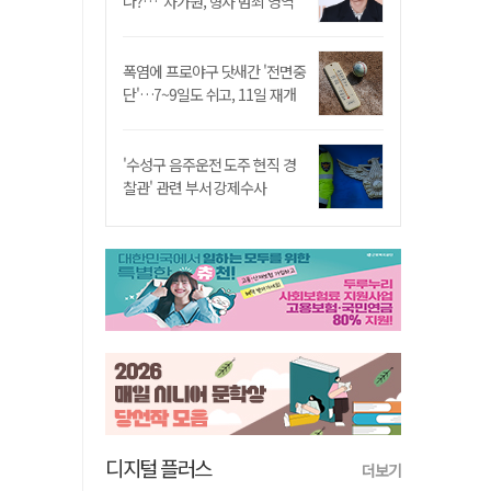
나?…"차가원, 형사 범죄 영역"
폭염에 프로야구 닷새간 '전면중
단'…7~9일도 쉬고, 11일 재개
'수성구 음주운전 도주 현직 경
찰관' 관련 부서 강제수사
디지털 플러스
더보기