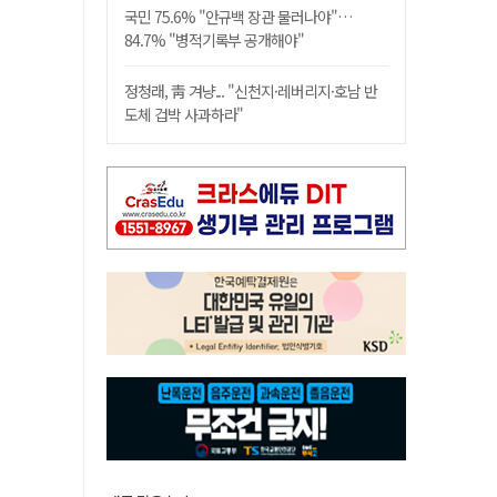
국민 75.6% "안규백 장관 물러나야"…
84.7% "병적기록부 공개해야"
정청래, 靑 겨냥... "신천지·레버리지·호남 반
도체 겁박 사과하라"