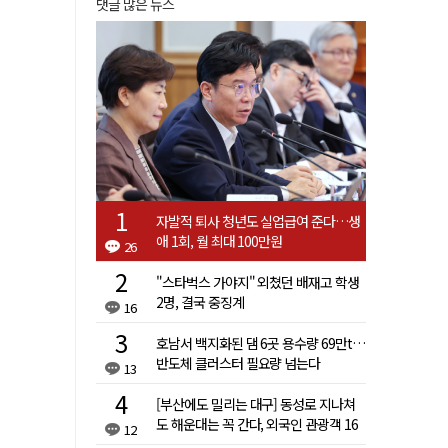
댓글 많은 뉴스
자발적 퇴사 청년도 실업급여 준다…생
애 1회, 월 최대 100만원
26
"스타벅스 가야지" 외쳤던 배재고 학생
2명, 결국 중징계
16
호남서 백지화된 댐 6곳 용수량 69만t…
반도체 클러스터 필요량 넘는다
13
[부산에도 밀리는 대구] 동성로 지나쳐
도 해운대는 꼭 간다, 외국인 관광객 16
12
배 차이