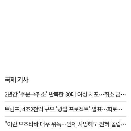
국제 기사
2년간 '주문→취소' 반복한 30대 여성 체포…취소 금액만 400억 원
트럼프, 4조2천억 규모 '광업 프로젝트' 발표…희토류 탈중국 속도
"이란 모즈타바 매우 위독…언제 사망해도 전혀 놀랍지 않아"