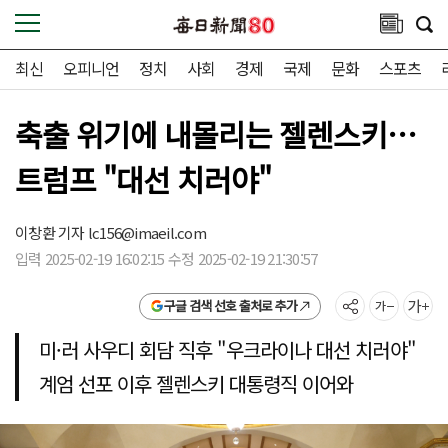
최신
오피니언
정치
사회
경제
국제
문화
스포츠
축출 위기에 내몰리는 젤렌스키…
트럼프 "대선 치러야"
이창환 기자
lc156@imaeil.com
입력 2025-02-19 16:02:15 수정 2025-02-19 21:30:57
구글 검색 선호 출처로 추가
미·러 사우디 회담 직후 "우크라이나 대선 치러야"
계엄 선포 이후 젤렌스키 대통령직 이어와