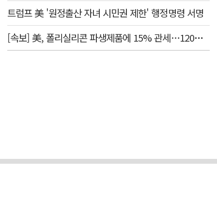
트럼프 美 '원정출산 자녀 시민권 제한' 행정명령 서명
[속보] 美, 폴리실리콘 파생제품에 15% 관세…120일 뒤 발효