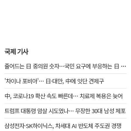
국제 기사
줄어드는 日 중의원 숫자…국민 요구에 부응하는 日 정치권
'차이나 포비아'… 日·대만, 中에 잇단 견제구
中, 코로나19 확산 속도 빠른데… 치료제 복용은 늦어
트럼프 대통령 암살 시도였나… 무장한 30대 남성 체포
삼성전자·SK하이닉스, 차세대 AI 반도체 주도권 경쟁