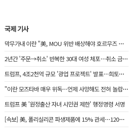
국제 기사
막무가내 이란 "美, MOU 위반 배상해야 호르무즈 재개방"
2년간 '주문→취소' 반복한 30대 여성 체포…취소 금액만 400억 원
트럼프, 4조2천억 규모 '광업 프로젝트' 발표…희토류 탈중국 속도
"이란 모즈타바 매우 위독…언제 사망해도 전혀 놀랍지 않아"
트럼프 美 '원정출산 자녀 시민권 제한' 행정명령 서명
[속보] 美, 폴리실리콘 파생제품에 15% 관세…120일 뒤 발효