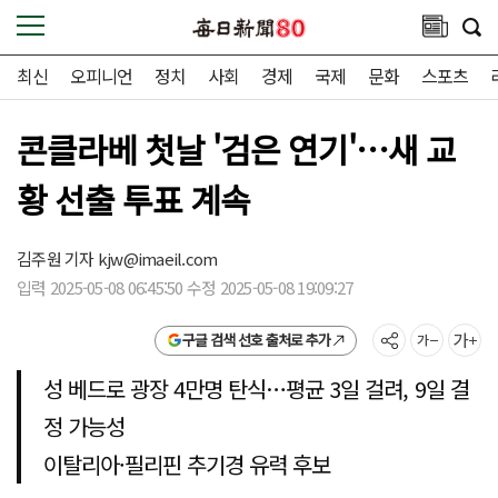
최신
오피니언
정치
사회
경제
국제
문화
스포츠
콘클라베 첫날 '검은 연기'…새 교
황 선출 투표 계속
김주원 기자
kjw@imaeil.com
입력 2025-05-08 06:45:50 수정 2025-05-08 19:09:27
구글 검색 선호 출처로 추가
성 베드로 광장 4만명 탄식…평균 3일 걸려, 9일 결
정 가능성
이탈리아·필리핀 추기경 유력 후보