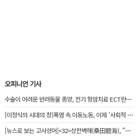
오피니언 기사
수술이 어려운 반려동물 종양, 전기 항암치료 ECT란? [반려동물 건강톡톡]
[이정식의 시대의 창]폭염 속 이동노동, 이제 '사회적 위험 관리'로 전환할 때
[뉴스로 보는 고사성어]<32>상전벽해(桑田碧海), "뽕나무밭이 푸른 바다가 되었다."