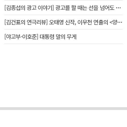
[김종섭의 광고 이야기] 광고를 할 때는 선을 넘어도 좋습니다.
[김건표의 연극리뷰] 오태영 신작, 이우천 연출의 <양은 양순하다>"국민을 온순한 양으로 길들이는 전체주의적 정치의 알레고리"
[야고부-이호준] 대통령 말의 무게