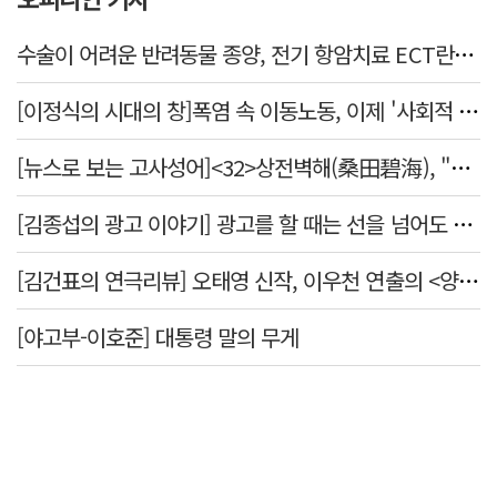
수술이 어려운 반려동물 종양, 전기 항암치료 ECT란? [반려동물 건강톡톡]
[이정식의 시대의 창]폭염 속 이동노동, 이제 '사회적 위험 관리'로 전환할 때
[뉴스로 보는 고사성어]<32>상전벽해(桑田碧海), "뽕나무밭이 푸른 바다가 되었다."
[김종섭의 광고 이야기] 광고를 할 때는 선을 넘어도 좋습니다.
[김건표의 연극리뷰] 오태영 신작, 이우천 연출의 <양은 양순하다>"국민을 온순한 양으로 길들이는 전체주의적 정치의 알레고리"
[야고부-이호준] 대통령 말의 무게