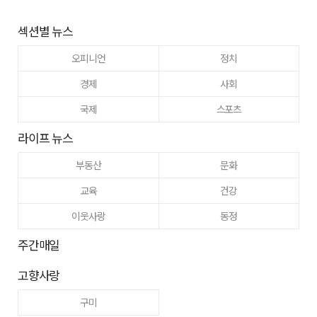
섹션별 뉴스
오피니언
정치
경제
사회
국제
스포츠
라이프 뉴스
부동산
문화
교육
건강
이웃사랑
동정
주간매일
고향사랑
구미