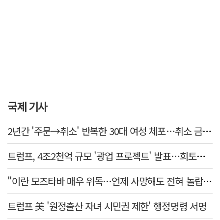
국제 기사
2년간 '주문→취소' 반복한 30대 여성 체포…취소 금액만 400억 원
트럼프, 4조2천억 규모 '광업 프로젝트' 발표…희토류 탈중국 속도
"이란 모즈타바 매우 위독…언제 사망해도 전혀 놀랍지 않아"
트럼프 美 '원정출산 자녀 시민권 제한' 행정명령 서명