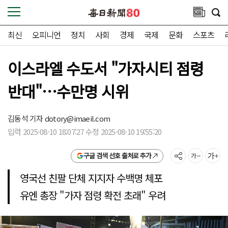
최신
오피니언
정치
사회
경제
국제
문화
스포츠
이스라엘 수도서 "가자시티 점령
반대"…수만명 시위
김동석 기자
dotory@imaeil.com
입력 2025-08-10 18:07:27 수정 2025-08-10 19:55:20
구글 검색 선호 출처로 추가
영국선 친팔 단체 지지자 수백명 체포
유엔 총장 "가자 점령 확전 초래" 우려