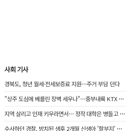
사회 기사
경북도, 청년 월세·전세보증료 지원…주거 부담 던다
"상주 도심에 베를린 장벽 세우나"…중부내륙 KTX 흙둑 쌓기계획에 시민들 반발
지역 살리고 인재 키우라면서… 정작 대학은 병들고 있다
수사하던 경찰, 방치된 생후 2개월 신생아 '할부지' 된 사연은