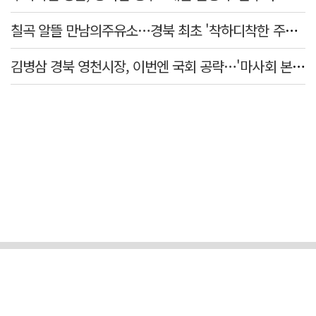
칠곡 알뜰 만남의주유소…경북 최초 '착하디착한 주유소' 선정
김병삼 경북 영천시장, 이번엔 국회 공략…'마사회 본사 이전·광역교통망 확충' 요청