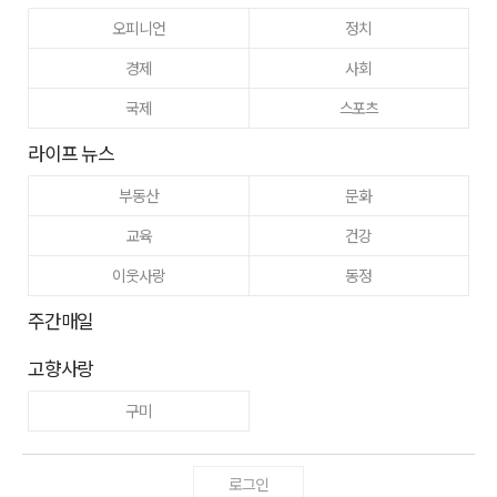
오피니언
정치
경제
사회
국제
스포츠
라이프 뉴스
부동산
문화
교육
건강
이웃사랑
동정
주간매일
고향사랑
구미
로그인