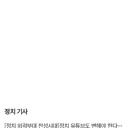
정치 기사
[정치 외곽부대 전성시대]정치 유튜브도 변해야 한다 "화합과 존중"