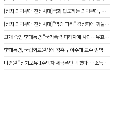
[정치 외곽부대 전성시대]국회 압도하는 외곽부대, 목소리 왜 커지나?
[정치 외곽부대 전성시대]"막강 파워" 강성파에 휘둘리는 여야 …"이슈 메이킹" 커지는 변방의 북소리
고개 숙인 李대통령 "국가폭력 피해자에 사과…유효기간 없는 책임"
李대통령, 국립외교원장에 김흥규 아주대 교수 임명
나경원 "장기보유 1주택자 세금폭탄 막겠다"…소득세법 개정안 발의