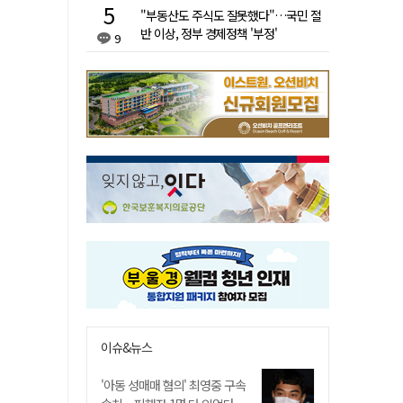
"부동산도 주식도 잘못했다"…국민 절
반 이상, 정부 경제정책 '부정'
9
이슈&뉴스
'아동 성매매 혐의' 최영중 구속