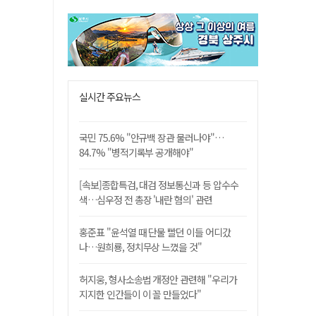
실시간 주요뉴스
국민 75.6% "안규백 장관 물러나야"…
84.7% "병적기록부 공개해야"
[속보]종합특검, 대검 정보통신과 등 압수수
색…심우정 전 총장 '내란 혐의' 관련
홍준표 "윤석열 때 단물 빨던 이들 어디갔
나…원희룡, 정치무상 느꼈을 것"
허지웅, 형사소송법 개정안 관련해 "우리가
지지한 인간들이 이 꼴 만들었다"