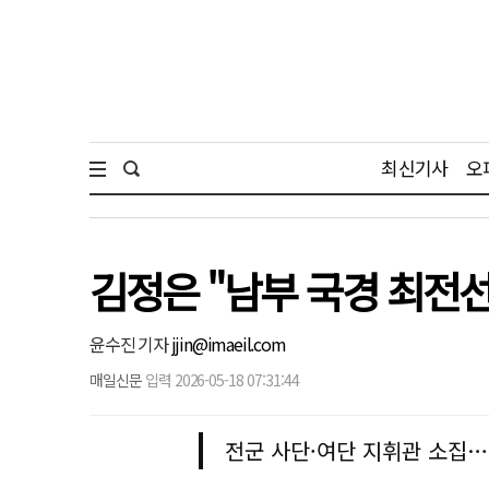
최신기사
오
김정은 "남부 국경 최전
윤수진 기자
jjin@imaeil.com
매일신문
입력 2026-05-18 07:31:44
전군 사단·여단 지휘관 소집…