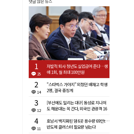
댓글 많은 뉴스
자발적 퇴사 청년도 실업급여 준다…생
애 1회, 월 최대 100만원
25
"스타벅스 가야지" 외쳤던 배재고 학생
2명, 결국 중징계
14
[부산에도 밀리는 대구] 동성로 지나쳐
도 해운대는 꼭 간다, 외국인 관광객 16
12
배 차이
호남서 백지화된 댐 6곳 용수량 69만t…
반도체 클러스터 필요량 넘는다
11