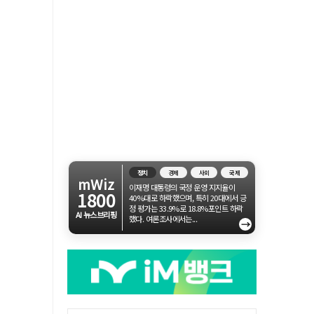
정치
경제
사회
국제
mWiz
이재명 대통령의 국정 운영 지지율이
1800
40%대로 하락했으며, 특히 20대에서 긍
정 평가는 33.9%로 18.8%포인트 하락
AI 뉴스브리핑
했다. 여론조사에서는...
→