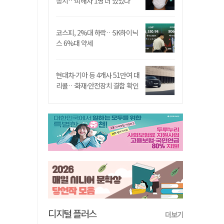
송치…피해자 1명 더 있었다
코스피, 2%대 하락…SK하이닉
스 6%대 약세
현대차·기아 등 4개사 51만여 대
리콜…화재·안전장치 결함 확인
디지털 플러스
더보기