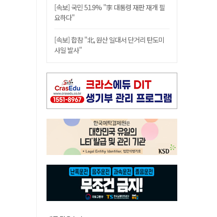
[속보] 국민 51.9% "李 대통령 재판 재개 필
요하다"
[속보] 합참 "北, 원산 일대서 단거리 탄도미
사일 발사"