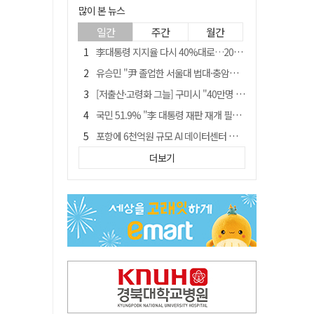
많이 본 뉴스
일간
주간
월간
李대통령 지지율 다시 40%대로…20대는 18.8%p 급락
유승민 "尹 졸업한 서울대 법대·충암고도 없애야"…李 육사 통합 직격
[저출산·고령화 그늘] 구미시 "40만명 사수" 고령군 "3만명대 회복"
국민 51.9% "李 대통령 재판 재개 필요하다"
포항에 6천억원 규모 AI 데이터센터 들어선다
李대통령 "육사 출신이 또 쿠데타 할 수도"…육사 총동창회 "정치적 보복"
더보기
경찰, 홍명보 선임 의혹 수사…대한축구협회 전격 압수수색
경북 영천시, 9월부터 11월까지 반값 여행 혜택 제공
"김용민, 흑백논리로 세상 보는 듯" 검찰 내부서 지탄
월 매출 9천만원에도 문 닫는 영양 젖소농장… "일할 사람이 없어"