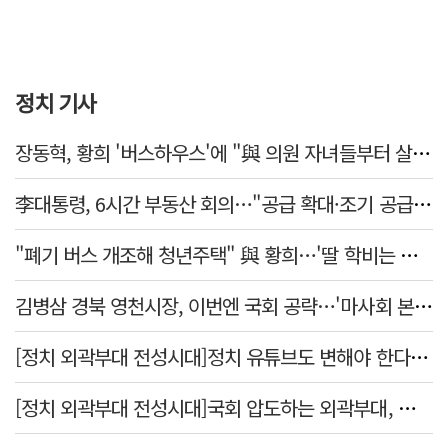
정치 기사
장동혁, 황희 '버스하우스'에 "與 의원 자녀들부터 살아보면 어떨까?"
李대통령, 6시간 부동산 회의…"공급 확대·조기 공급 과감히 실천"
"폐기 버스 개조해 청년주택" 與 황희…'딸 학비는 年 4200만원'
김병삼 경북 영천시장, 이번엔 국회 공략…'마사회 본사 이전·광역교통망 확충' 요청
[정치 외곽부대 전성시대]정치 유튜브도 변해야 한다 "화합과 존중"
[정치 외곽부대 전성시대]국회 압도하는 외곽부대, 목소리 왜 커지나?