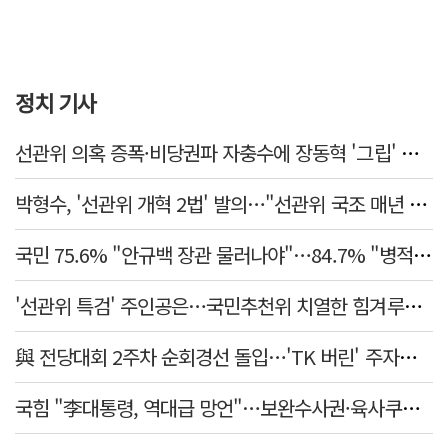
정치 기사
선관위 의혹 증폭·비당권파 자충수에 장동혁 '그립' 더 강해졌다
박형수, '선관위 개혁 2법' 발의…"선관위 국조 매년 실시"
국민 75.6% "안규백 장관 물러나야"…84.7% "병적기록부 공개해야"
'선관위 특검' 주인공은…국민추천위 치열한 힘겨루기 나설 듯
與 전당대회 2주차 순회경선 돌입…'TK 버린' 주자들 향배는?
국힘 "李대통령, 역대급 망언"…보완수사권·육사쿠데타·세제개편안·ETF '맹공'