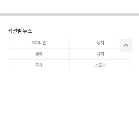
섹션별 뉴스
오피니언
정치
경제
사회
국제
스포츠
라이프 뉴스
부동산
문화
교육
건강
이웃사랑
동정
주간매일
고향사랑