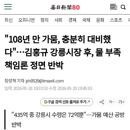
최신
오피니언
정치
사회
경제
국제
문화
스포츠
"108년 만 가뭄, 충분히 대비했
다"…김홍규 강릉시장 후, 물 부족
책임론 정면 반박
장성혁 기자
jsh0529@imaeil.com
입력 2026-05-20 19:33:33 수정 2026-05-20 19:45:03
구글 검색 선호 출처로 추가
"435억 중 강릉시 수령은 72억뿐"…가뭄 예산 공방
반박