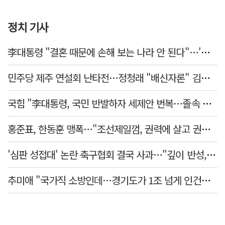
정치 기사
李대통령 "결혼 때문에 손해 보는 나라 안 된다"…'결혼 페널티' 22개 손본다
민주당 제주 연설회 난타전…정청래 "배신자론" 김민석 "관리 무능"
국힘 "李대통령, 국민 반발하자 세제안 번복…졸속 국정 즉각 중단"
홍준표, 한동훈 맹폭…"조선제일껌, 권력에 살고 권력에 죽었다"
'심판 성접대' 논란 축구협회 결국 사과…"깊이 반성, 쇄신하겠다"
추미애 "국가직 소방인데…경기도가 1조 넘게 인건비 대납"