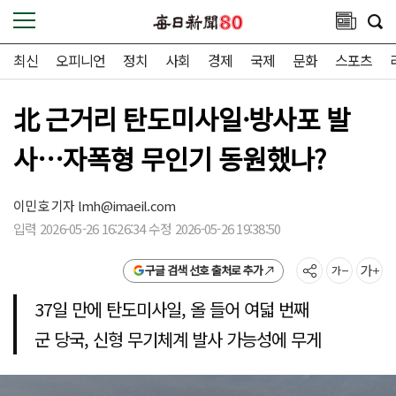
최신
오피니언
정치
사회
경제
국제
문화
스포츠
北 근거리 탄도미사일·방사포 발
사…자폭형 무인기 동원했나?
이민호 기자
lmh@imaeil.com
입력 2026-05-26 16:26:34 수정 2026-05-26 19:38:50
구글 검색 선호 출처로 추가
37일 만에 탄도미사일, 올 들어 여덟 번째
군 당국, 신형 무기체계 발사 가능성에 무게