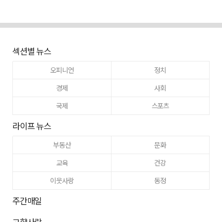
섹션별 뉴스
오피니언
정치
경제
사회
국제
스포츠
라이프 뉴스
부동산
문화
교육
건강
이웃사랑
동정
주간매일
고향사랑