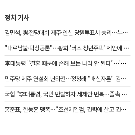
정치 기사
김민석, 與전당대회 제주·인천 당원투표서 승리…누적 득표는 '초박빙'
"내로남불·탁상공론"…황희 '버스 청년주택' 제안에 與 내부서도 쓴소리
李대통령 "결혼 때문에 손해 보는 나라 안 된다"…'결혼 페널티' 22개 손본다
민주당 제주 연설회 난타전…정청래 "배신자론" 김민석 "관리 무능"
국힘 "李대통령, 국민 반발하자 세제안 번복…졸속 국정 즉각 중단"
홍준표, 한동훈 맹폭…"조선제일껌, 권력에 살고 권력에 죽었다"