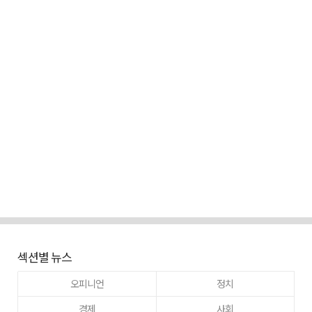
섹션별 뉴스
오피니언
정치
경제
사회