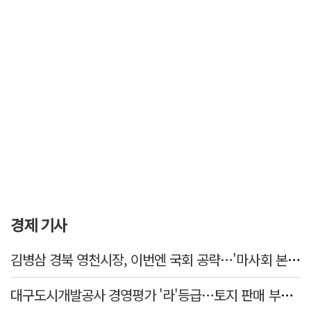
경제 기사
김병삼 경북 영천시장, 이번엔 국회 공략…'마사회 본사 이전·광역교통망 확충' 요청
대구도시개발공사 경영평가 '라'등급…토지 판매 부진에 1년 만에 두 단계 '뚝'