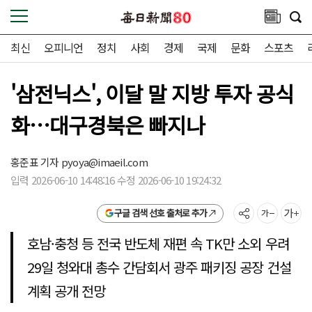
최신
오피니언
정치
사회
경제
국제
문화
스포츠
'삼전닉스', 이달 말 지방 투자 공식
화…대구경북은 빠지나
홍준표 기자
pyoya@imaeil.com
입력 2026-06-10 14:48:16 수정 2026-06-10 19:24:32
구글 검색 선호 출처로 추가
호남·충청 등 전국 반도체 재편 속 TK만 소외 우려
29일 청와대 총수 간담회서 광주 패키징 공장 건설
계획 공개 전망