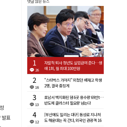
댓글 많은 뉴스
자발적 퇴사 청년도 실업급여 준다…생
애 1회, 월 최대 100만원
26
"스타벅스 가야지" 외쳤던 배재고 학생
2명, 결국 중징계
16
호남서 백지화된 댐 6곳 용수량 69만t…
반도체 클러스터 필요량 넘는다
13
선정
[부산에도 밀리는 대구] 동성로 지나쳐
략 발표
도 해운대는 꼭 간다, 외국인 관광객 16
12
배 차이