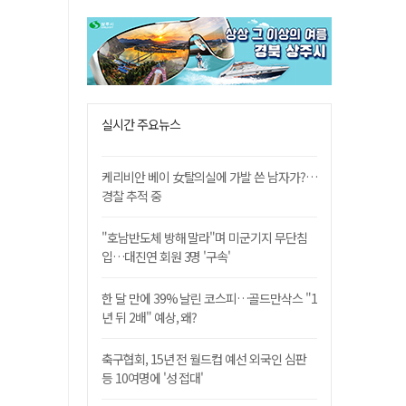
실시간 주요뉴스
케리비안 베이 女탈의실에 가발 쓴 남자가?…
경찰 추적 중
"호남반도체 방해 말라"며 미군기지 무단침
입…대진연 회원 3명 '구속'
한 달 만에 39% 날린 코스피…골드만삭스 "1
년 뒤 2배" 예상, 왜?
축구협회, 15년 전 월드컵 예선 외국인 심판
등 10여명에 '성 접대'