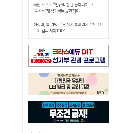
국민 75.6% "안규백 장관 물러나야"…
84.7% "병적기록부 공개해야"
정청래, 靑 겨냥... "신천지·레버리지·호남 반
도체 겁박 사과하라"