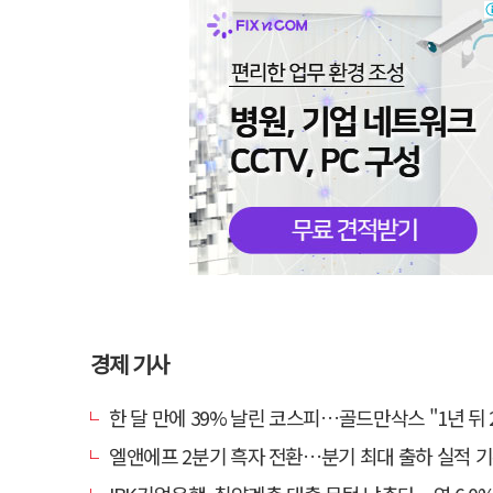
경제 기사
한 달 만에 39% 날린 코스피…골드만삭스 "1년 뒤 2배" 예상
엘앤에프 2분기 흑자 전환…분기 최대 출하 실적 