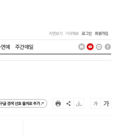
지면보기
기사제보
로그인
회원가입
·연예
주간매일
가
가
구글 검색 선호 출처로 추가