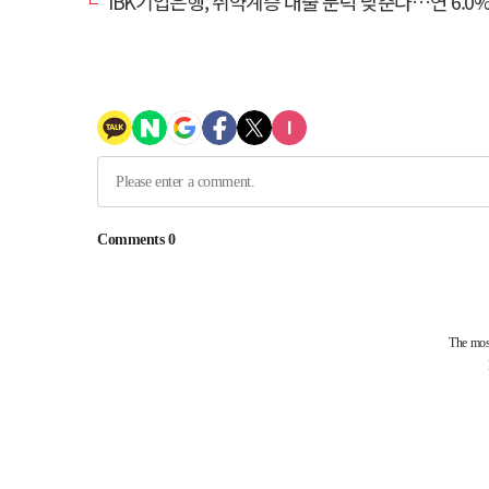
IBK기업은행, 취약계층 대출 문턱 낮춘다…연 6.0% 'i-ONE 햇살론 특례보증' 