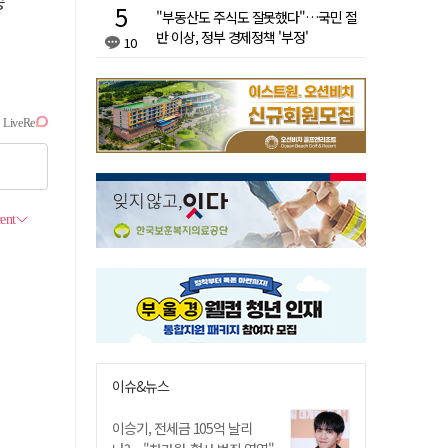
승
"부동산도 주식도 잘못했다"…국민 절
반 이상, 정부 경제정책 '부정'
10
이슈&뉴스
이승기, 전세금 105억 날리