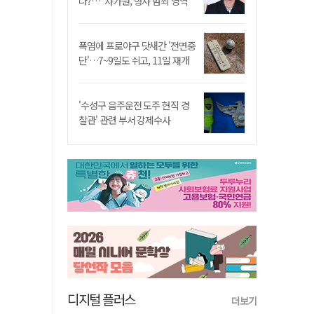
나?…"차가원, 형사 범죄 영역"
폭염에 프로야구 닷새간 '전면중
단'…7~9일도 쉬고, 11일 재개
'수성구 음주운전 도주 현직 경
찰관' 관련 부서 강제수사
디지털 플러스
더보기