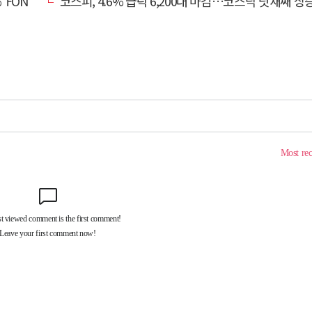
비대면 출시
코스피, 4.6% 급락 6,200대 마감…코스닥 닷새째 상