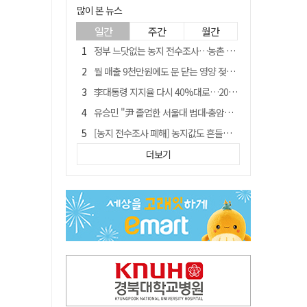
많이 본 뉴스
일간
주간
월간
정부 느닷없는 농지 전수조사…농촌 들쑤시는 '경자유전'의 칼날
월 매출 9천만원에도 문 닫는 영양 젖소농장… "일할 사람이 없어"
李대통령 지지율 다시 40%대로…20대는 18.8%p 급락
유승민 "尹 졸업한 서울대 법대·충암고도 없애야"…李 육사 통합 직격
[농지 전수조사 폐해] 농지값도 흔들리나…"도지 막히면 헐값 매물 나올 수도"
지역활성화 펀드 9호…포항 AI 데이터센터에 6천억 투입
더보기
국민 51.9% "李 대통령 재판 재개 필요하다"
경북 영천시, 9월부터 11월까지 반값 여행 혜택 제공
[농지 전수조사 폐해] '쌀 받고 논 내 준' 도지농 이제 어쩌나?
아쉬운 태클