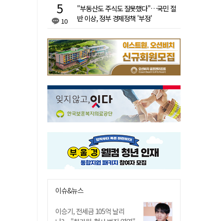
"부동산도 주식도 잘못했다"…국민 절
반 이상, 정부 경제정책 '부정'
10
이슈&뉴스
이승기, 전세금 105억 날리