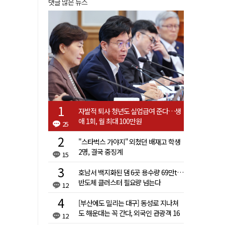
댓글 많은 뉴스
자발적 퇴사 청년도 실업급여 준다…생
애 1회, 월 최대 100만원
25
"스타벅스 가야지" 외쳤던 배재고 학생
2명, 결국 중징계
15
호남서 백지화된 댐 6곳 용수량 69만t…
반도체 클러스터 필요량 넘는다
12
[부산에도 밀리는 대구] 동성로 지나쳐
도 해운대는 꼭 간다, 외국인 관광객 16
12
배 차이