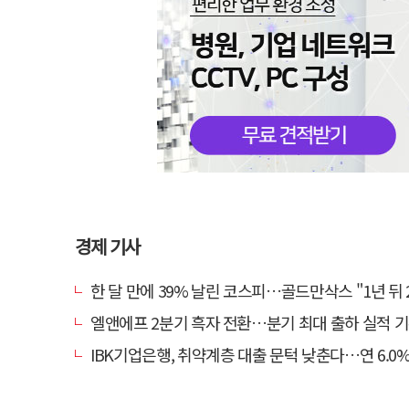
경제 기사
한 달 만에 39% 날린 코스피…골드만삭스 "1년 뒤 2배" 예상
엘앤에프 2분기 흑자 전환…분기 최대 출하 실적 
IBK기업은행, 취약계층 대출 문턱 낮춘다…연 6.0% 'i-ONE 햇살론 특례보증' 