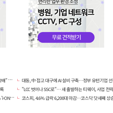
, 왜?
대동, 中 접고 대구에 AI 설비 구축…정부 유턴기업 
기록
"LCC 벗어나 SSC로"… 새 출발하는 티웨이, 사업 전
비대면 출시
코스피, 4.6% 급락 6,200대 마감…코스닥 닷새째 상