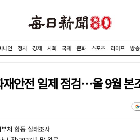
피니언
정치
경제
사회
국제
문화
스포츠
라이프
방송
 화재안전 일제 점검…올 9월 본
계부처 합동 실태조사
 시작·2027년 말 완료