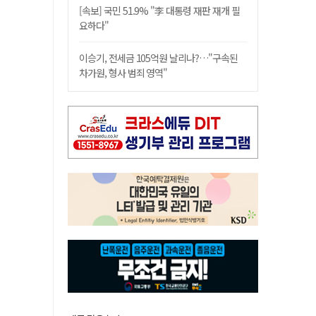
[속보] 국민 51.9% "李 대통령 재판 재개 필
요하다"
이승기, 전세금 105억원 날리나?…"구속된
차가원, 형사 범죄 영역"