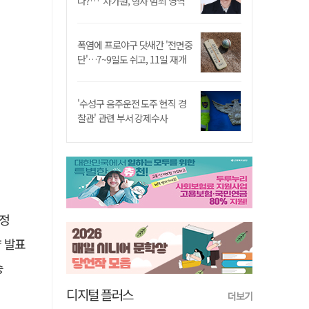
나?…"차가원, 형사 범죄 영역"
폭염에 프로야구 닷새간 '전면중
단'…7~9일도 쉬고, 11일 재개
'수성구 음주운전 도주 현직 경
찰관' 관련 부서 강제수사
선정
략 발표
승
디지털 플러스
더보기