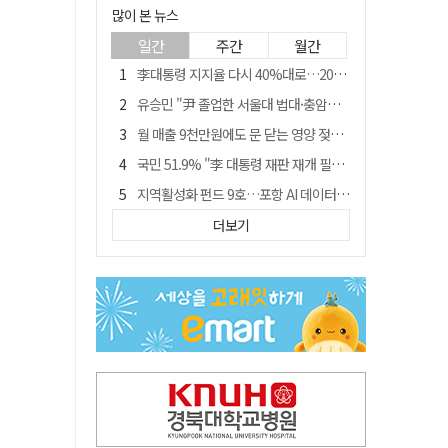
많이 본 뉴스
일간
주간
월간
李대통령 지지율 다시 40%대로…20대는 18.8%p 급락
유승민 "尹 졸업한 서울대 법대·충암고도 없애야"…李 육사 통합 직격
월 매출 9천만원에도 문 닫는 영양 젖소농장… "일할 사람이 없어"
국민 51.9% "李 대통령 재판 재개 필요하다"
지역활성화 펀드 9호…포항 AI 데이터센터에 6천억 투입
경북 영천시, 9월부터 11월까지 반값 여행 혜택 제공
더보기
아쉬운 태클
'솔리다임 IPO 추진설' SK하이닉스, 주가 9% 급락
경찰, 홍명보 선임 의혹 수사…대한축구협회 전격 압수수색
"김용민, 흑백논리로 세상 보는 듯" 검찰 내부서 지탄