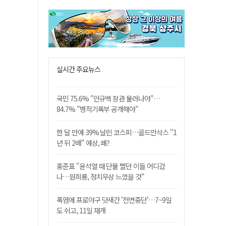
실시간 주요뉴스
국민 75.6% "안규백 장관 물러나야"…
84.7% "병적기록부 공개해야"
한 달 만에 39% 날린 코스피…골드만삭스 "1
년 뒤 2배" 예상, 왜?
홍준표 "윤석열 때 단물 빨던 이들 어디갔
나…원희룡, 정치무상 느꼈을 것"
폭염에 프로야구 닷새간 '전면중단'…7~9일
도 쉬고, 11일 재개