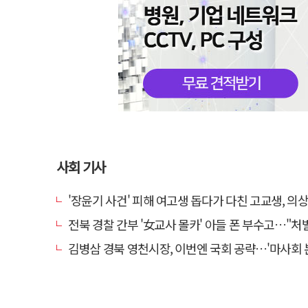
사회 기사
'장윤기 사건' 피해 여고생 돕다가 다친 고교생, 의
전북 경찰 간부 '女교사 몰카' 아들 폰 부수고…"처벌 못하는 사안" 내부
김병삼 경북 영천시장, 이번엔 국회 공략…'마사회 본사 이전·광역교통망 확충