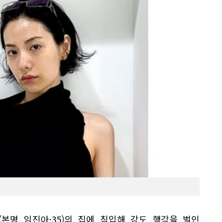
본명 임진아·35)의 집에 침입해 강도 행각을 벌인