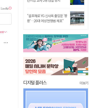
린이집 교사 2명 검찰 송치
"골프채로 YG 신사옥 출입문 '쾅
쾅'…20대 여성 현행범 체포"
디지털 플러스
더보기