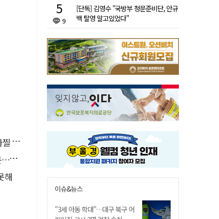
[단독] 김영수 "국방부 청문준비단, 안규
백 탈영 알고있었다"
9
사고'
검거
 못해
이슈&뉴스
"3세 아동 학대"…대구 북구 어