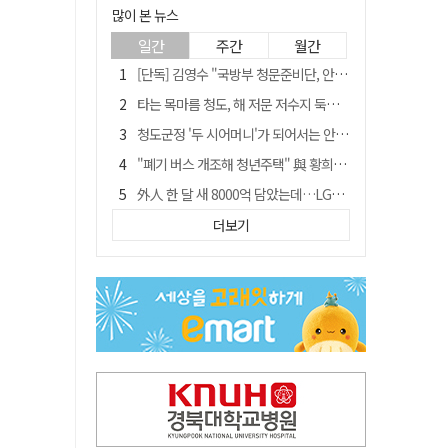
많이 본 뉴스
일간
주간
월간
[단독] 김영수 "국방부 청문준비단, 안규백 탈영 알고있었다"
타는 목마름 청도, 해 저문 저수지 둑에 군수가 서 있었다
청도군정 '두 시어머니'가 되어서는 안된다
"폐기 버스 개조해 청년주택" 與 황희…'딸 학비는 年 4200만원'
外人 한 달 새 8000억 담았는데…LG이노텍 목표주가는 왜 엇갈릴까
임시휴업 들어갔던 홈플러스 영주점, 7일 영업 재개…지하 1층만 운영
더보기
신세계사이먼, 대구 아울렛 토지매매 계약 체결… 사업 본궤도
SK하이닉스, 주당 375원 분기 배당 공시…"3분기 중 주주환원 방안 확정"
이의준 전 경북도 새마을봉사과장, 제28대 울릉군 부군수 취임
"상법개정해도 주주가 '봉'"…하이닉스 솔리다임 상장설에 술렁[개미와글와글]