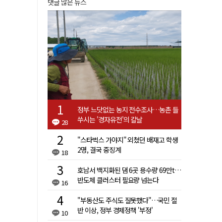
댓글 많은 뉴스
정부 느닷없는 농지 전수조사…농촌 들
쑤시는 '경자유전'의 칼날
28
"스타벅스 가야지" 외쳤던 배재고 학생
2명, 결국 중징계
18
호남서 백지화된 댐 6곳 용수량 69만t…
반도체 클러스터 필요량 넘는다
16
"부동산도 주식도 잘못했다"…국민 절
반 이상, 정부 경제정책 '부정'
10