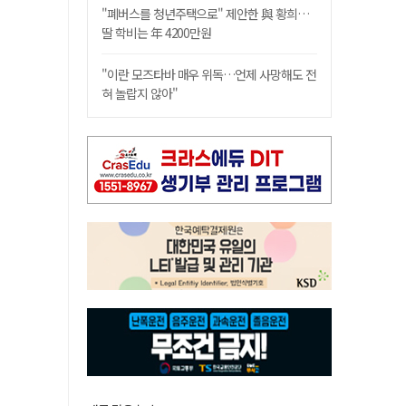
"폐버스를 청년주택으로" 제안한 與 황희…
딸 학비는 年 4200만원
"이란 모즈타바 매우 위독…언제 사망해도 전
혀 놀랍지 않아"