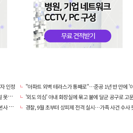
상자 인정
"아파트 외벽 테라스가 통째로"…준공 1년 반 만에 '아찔 
망에 글
'외도 의심' 아내 화장실에 묶고 불에 달군 공구로 고문…남편 
' 요청
경찰, 9월 초부터 상피제 전격 실시…가족 사건 수사