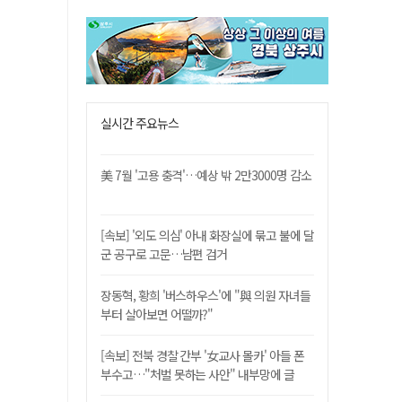
실시간 주요뉴스
美 7월 '고용 충격'…예상 밖 2만3000명 감소
[속보] '외도 의심' 아내 화장실에 묶고 불에 달
군 공구로 고문…남편 검거
장동혁, 황희 '버스하우스'에 "與 의원 자녀들
부터 살아보면 어떨까?"
[속보] 전북 경찰 간부 '女교사 몰카' 아들 폰
부수고…"처벌 못하는 사안" 내부망에 글