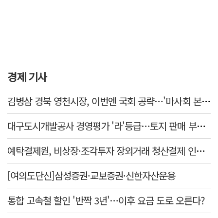
경제 기사
김병삼 경북 영천시장, 이번엔 국회 공략…'마사회 본사 이전·광역교통망 확충' 요청
대구도시개발공사 경영평가 '라'등급…토지 판매 부진에 1년 만에 두 단계 '뚝'
예탁결제원, 비상장·조각투자 장외거래 청산결제 인프라 구축 착수…연내 가동
[여의도단신]삼성증권·교보증권·신한자산운용
통합 고속철 할인 '반짝 3년'…이후 요금 도로 오른다?