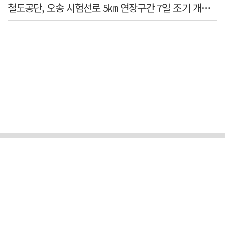
철도공단, 오송 시험선로 5㎞ 연장구간 7일 조기 개통…LA 메트로 사업 지원