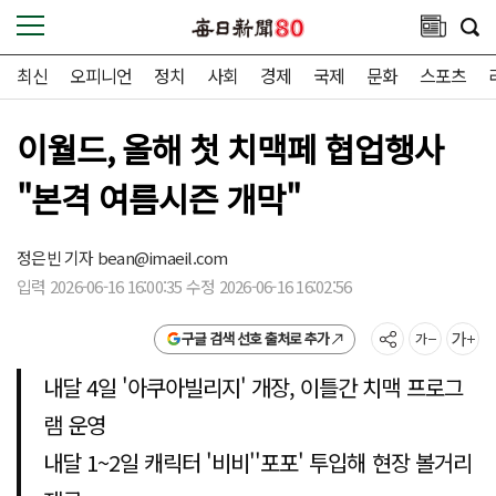
최신
오피니언
정치
사회
경제
국제
문화
스포츠
이월드, 올해 첫 치맥페 협업행사
"본격 여름시즌 개막"
정은빈 기자
bean@imaeil.com
입력 2026-06-16 16:00:35 수정 2026-06-16 16:02:56
구글 검색 선호 출처로 추가
내달 4일 '아쿠아빌리지' 개장, 이틀간 치맥 프로그
램 운영
내달 1~2일 캐릭터 '비비''포포' 투입해 현장 볼거리