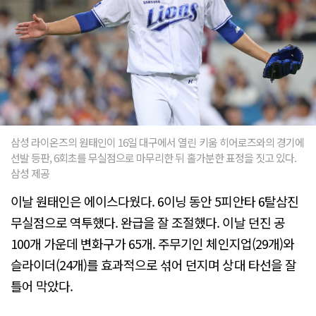
삼성 라이온즈의 원태인이 16일 대구에서 열린 키움 히어로즈와의 경기에
선발 등판, 6회초를 무실점으로 마무리한 뒤 홀가분한 표정을 짓고 있다.
삼성 제공
이날 원태인은 에이스다웠다. 6이닝 동안 5피안타 6탈삼진
무실점으로 역투했다. 완급을 잘 조절했다. 이날 던진 공
100개 가운데 변화구가 65개. 주무기인 체인지업(29개)와
슬라이더(24개)를 효과적으로 섞어 던지며 상대 타선을 잘
틀어 막았다.