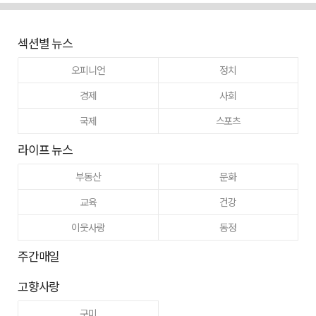
섹션별 뉴스
오피니언
정치
경제
사회
국제
스포츠
라이프 뉴스
부동산
문화
교육
건강
이웃사랑
동정
주간매일
고향사랑
구미