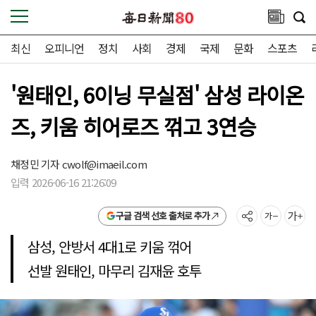
최신
오피니언
정치
사회
경제
국제
문화
스포츠
'원태인, 6이닝 무실점' 삼성 라이온
즈, 키움 히어로즈 꺾고 3연승
채정민 기자
cwolf@imaeil.com
입력 2026-06-16 21:26:09
구글 검색 선호 출처로 추가
삼성, 안방서 4대1로 키움 꺾어
선발 원태인, 마무리 김재윤 호투