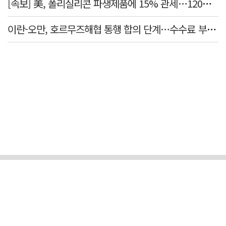
[속보] 美, 폴리실리콘 파생제품에 15% 관세…120일 뒤 발효
이란-오만, 호르무즈해협 통행 합의 단계…수수료 부과되나