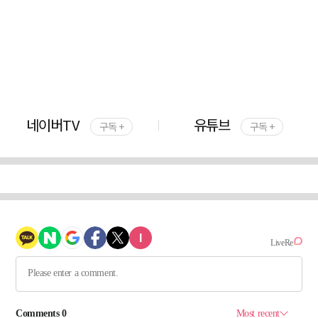
네이버TV
유튜브
구독 +
구독 +