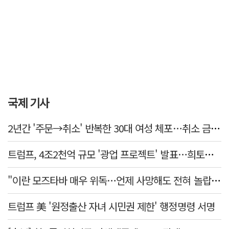
국제 기사
2년간 '주문→취소' 반복한 30대 여성 체포…취소 금액만 400억 원
트럼프, 4조2천억 규모 '광업 프로젝트' 발표…희토류 탈중국 속도
"이란 모즈타바 매우 위독…언제 사망해도 전혀 놀랍지 않아"
트럼프 美 '원정출산 자녀 시민권 제한' 행정명령 서명